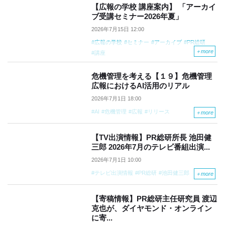
【広報の学校 講座案内】 「アーカイ
ブ受講セミナー2026年夏」
2026年7月15日 12:00
広報の学校
セミナー
アーカイブ
PR総研
＋
more
講座
危機管理を考える【１９】危機管理
広報におけるAI活用のリアル
2026年7月1日 18:00
AI
危機管理
広報
リリース
＋
more
【TV出演情報】PR総研所長 池田健
三郎 2026年7月のテレビ番組出演...
2026年7月1日 10:00
テレビ出演情報
PR総研
池田健三郎
＋
more
【寄稿情報】PR総研主任研究員 渡辺
克也が、ダイヤモンド・オンライン
に寄...