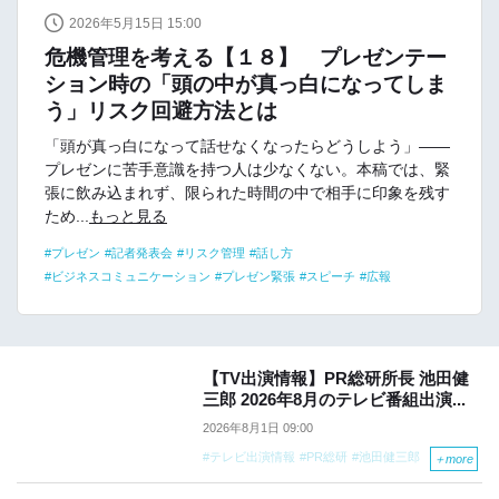
2026年5月15日 15:00
危機管理を考える【１８】 プレゼンテー
ション時の「頭の中が真っ白になってしま
う」リスク回避方法とは
「頭が真っ白になって話せなくなったらどうしよう」――
プレゼンに苦手意識を持つ人は少なくない。本稿では、緊
張に飲み込まれず、限られた時間の中で相手に印象を残す
ため...
もっと見る
プレゼン
記者発表会
リスク管理
話し方
ビジネスコミュニケーション
プレゼン緊張
スピーチ
広報
【TV出演情報】PR総研所長 池田健
三郎 2026年8月のテレビ番組出演...
2026年8月1日 09:00
テレビ出演情報
PR総研
池田健三郎
＋
more