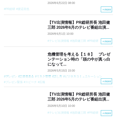
2026年6月22日 08:00
PR総研
渡辺克也
＋
more
【TV出演情報】PR総研所長 池田健
三郎 2026年6月のテレビ番組出演...
2026年6月1日 10:00
テレビ出演情報
池田健三郎
PR総研
＋
more
危機管理を考える【１８】 プレゼ
ンテーション時の「頭の中が真っ白
になって...
2026年5月15日 15:00
プレゼン
記者発表会
リスク管理
話し方
ビジネスコミュニケーション
＋
more
プレゼン緊張
スピーチ
広報
【TV出演情報】PR総研所長 池田健
三郎 2026年5月のテレビ番組出演...
2026年5月10日 10:00
テレビ出演情報
池田健三郎
PR総研
＋
more