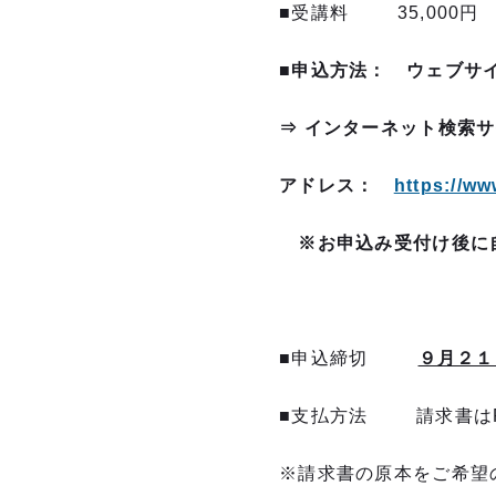
■受講料 35,000円
■
申込方法
：
ウェブサ
⇒
インターネット検索
アドレス：
https://ww
※お申込み受付け後に
■申込締切
９月２１
■支払方法 請求書はP
※請求書の原本をご希望