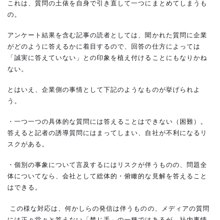
これは、質問の土俵を自身で引き直して一つにまとめてしまうも
の。
アンケート結果を含む記事の読者としては、聞かれた質問に企業
がどのように答えるかに着目するので、回答の仕方によっては
「誠実に答えていない」との印象を植え付けることにもなりかね
ない。
とはいえ、企業側の事情として下記のようなものが挙げられよ
う。
・一つ一つの具体的な質問には答えることはできない（困難）。
答えると記者の誘導質問にはまってしまい、自社が不利になるリ
スクがある。
・個別の事象について言及するにはリスクが伴うものの、問題全
体についてなら、会社として総体的・俯瞰的な見解を答えること
はできる。
この様な対応は、何かしらの発信は伴うものの、メディアの質問
には正々堂々と答えない「禁じ手」の一種ではあるが、社内事情