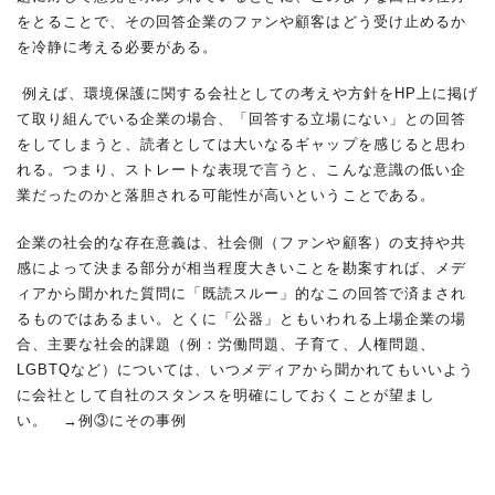
をとることで、その回答企業のファンや顧客はどう受け止めるか
を冷静に考える必要がある。
例えば、環境保護に関する会社としての考えや方針をHP上に掲げ
て取り組んでいる企業の場合、「回答する立場にない」との回答
をしてしまうと、読者としては大いなるギャップを感じると思わ
れる。つまり、ストレートな表現で言うと、こんな意識の低い企
業だったのかと落胆される可能性が高いということである。
企業の社会的な存在意義は、社会側（ファンや顧客）の支持や共
感によって決まる部分が相当程度大きいことを勘案すれば、メデ
ィアから聞かれた質問に「既読スルー」的なこの回答で済まされ
るものではあるまい。とくに「公器」ともいわれる上場企業の場
合、主要な社会的課題（例：労働問題、子育て、人権問題、
LGBTQなど）については、いつメディアから聞かれてもいいよう
に会社として自社のスタンスを明確にしておくことが望まし
い。 →例③にその事例