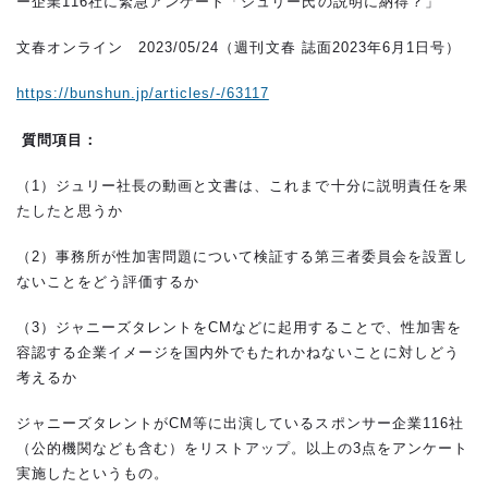
ー企業116社に緊急アンケート「ジュリー氏の説明に納得？」
文春オンライン 2023/05/24（週刊文春 誌面2023年6月1日号）
https://bunshun.jp/articles/-/63117
質問項目：
（1）ジュリー社長の動画と文書は、これまで十分に説明責任を果
たしたと思うか
（2）事務所が性加害問題について検証する第三者委員会を設置し
ないことをどう評価するか
（3）ジャニーズタレントをCMなどに起用することで、性加害を
容認する企業イメージを国内外でもたれかねないことに対しどう
考えるか
ジャニーズタレントがCM等に出演しているスポンサー企業116社
（公的機関なども含む）をリストアップ。以上の3点をアンケート
実施したというもの。