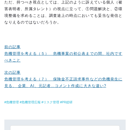
ただ、持つべき視点としては、上記のように訴えている個人（被
害表明者、所属タレント）の視点に立って、①問題解決と、②環
境整備を求めることは、調査途上の時点においても妥当な発信と
なりえるのではないだろうか。
前の記事
危機管理を考える（５） 危機事案の初公表までの間、社内です
べきこと
次の記事
危機管理を考える（７） 保険金不正請求事件などの危機発生に
見る、 企業、AI、元記者…コメント作成に大きな違い?
危機管理
危機管理広報
リスク管理
PR総研