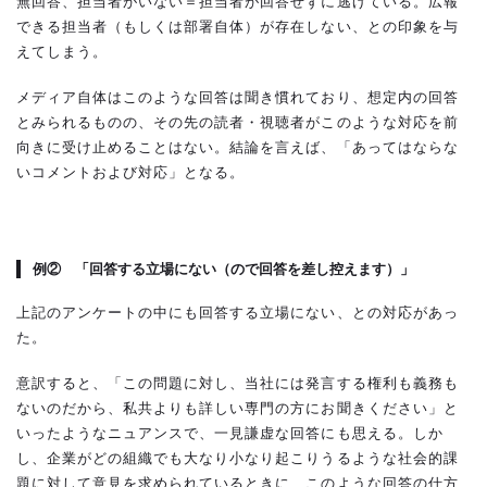
無回答、担当者がいない＝担当者が回答せずに逃げている。広報
できる担当者（もしくは部署自体）が存在しない、との印象を与
えてしまう。
メディア自体はこのような回答は聞き慣れており、想定内の回答
とみられるものの、その先の読者・視聴者がこのような対応を前
向きに受け止めることはない。結論を言えば、「あってはならな
いコメントおよび対応」となる。
例② 「回答する立場にない（ので回答を差し控えます）」
上記のアンケートの中にも回答する立場にない、との対応があっ
た。
意訳すると、「この問題に対し、当社には発言する権利も義務も
ないのだから、私共よりも詳しい専門の方にお聞きください」と
いったようなニュアンスで、一見謙虚な回答にも思える。しか
し、企業がどの組織でも大なり小なり起こりうるような社会的課
題に対して意見を求められているときに、このような回答の仕方