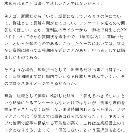
求められることは決して珍しいことではないだろう。
例えば、新聞社から「いま、話題になっているＸＸの件につい
て、御社として見解を聞かせてほしい。アンケートを送るので回
答してほしい」とか、週刊誌のライターから「御社で発生したXX
の件について今から質問状を送るので、1週間以内に回答願いた
い」といった類のものである。こうしたケースにおいては、答え
辛い質問に限って回答期限が近いことがあり、担当者としては悩
ましいものである。
そのような場合、広報担当として、出来るだけ迅速に回答すべ
く、回答期限までに組織内でいかなる段取りを踏んでいくか、そ
のプロセスをイメージできるだろうか。
無論、組織として慎重に検討した結果、「答えるべきでない」と
いう結論に至るアンケートもないわけではないが、明確な理由を
提示することもなく回答しないまま時間切れとなった場合、メデ
ィアとしては「期限までに回答は得られなかった」と、ネガティ
ブな論調で記事を構成する可能性が高く、これは企業経営上のリ
スクとなりうる。よって、「回答しない」という選択肢もあるに