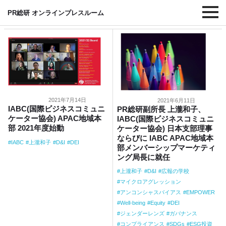
#DEI
PR総研 オンラインプレスルーム
2021年7月14日
2021年6月11日
IABC(国際ビジネスコミュニ
PR総研副所長 上瀧和子、
ケーター協会) APAC地域本
IABC(国際ビジネスコミュニ
部 2021年度始動
ケーター協会) 日本支部理事
ならびに IABC APAC地域本
IABC
上瀧和子
D&I
DEI
部メンバーシップマーケティ
ング局長に就任
上瀧和子
D&I
広報の学校
マイクロアグレッション
アンコンシャスバイアス
EMPOWER
Well-being
Equity
DEI
ジェンダーレンズ
ガバナンス
コンプライアンス
SDGs
ESG投資