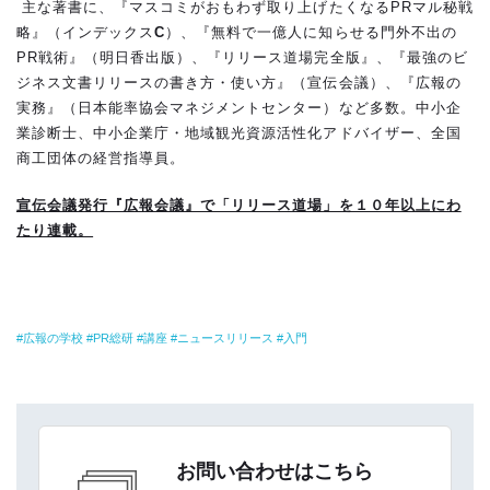
主な著書に、『マスコミがおもわず取り上げたくなるPRマル秘戦
略』（インデックス
C
）、『無料で一億人に知らせる門外不出の
PR戦術』（明日香出版）、『リリース道場完全版』、『最強のビ
ジネス文書リリースの書き方・使い方』（宣伝会議）、『広報の
実務』（日本能率協会マネジメントセンター）など多数。中小企
業診断士、中小企業庁・地域観光資源活性化アドバイザー、全国
商工団体の経営指導員。
宣伝会議発行『広報会議』で「リリース道場」を１０年以上にわ
たり連載。
広報の学校
PR総研
講座
ニュースリリース
入門
お問い合わせはこちら