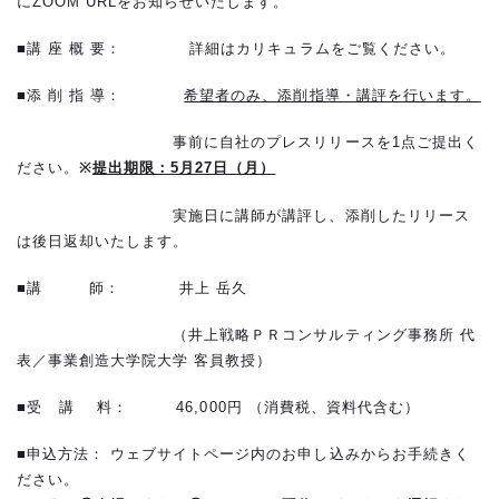
にZOOM URLをお知らせいたします。
■講 座 概 要： 詳細はカリキュラムをご覧ください。
■添 削 指 導：
希望者のみ、添削指導・講評を行います。
事前に自社のプレスリリースを1点ご提出く
ださい。
※
提出期限：5月27日（月）
実施日に講師が講評し、添削したリリース
は後日返却いたします。
■講 師： 井上 岳久
（井上戦略ＰＲコンサルティング事務所 代
表／事業創造大学院大学 客員教授）
■受 講 料： 46,000円 （消費税、資料代含む）
■申込方法： ウェブサイトページ内のお申し込みからお手続きく
ださい。