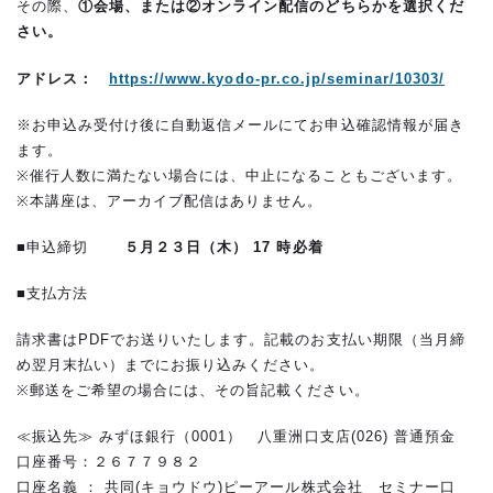
その際、
①会場、または②オンライン配信のどちらかを選択くだ
さい。
アドレス：
https://www.kyodo-pr.co.jp/seminar/10303/
※お申込み受付け後に自動返信メールにてお申込確認情報が届き
ます。
※催行人数に満たない場合には、中止になることもございます。
※本講座は、アーカイブ配信はありません。
■申込締切
５
月２３日（木） 17 時必着
■支払方法
請求書はPDFでお送りいたします。記載のお支払い期限（当月締
め翌月末払い）までにお振り込みください。
※郵送をご希望の場合には、その旨記載ください。
≪振込先≫ みずほ銀行（0001） 八重洲口支店(026) 普通預金
口座番号：２６７７９８２
口座名義 ： 共同(キョウドウ)ピーアール株式会社 セミナー口