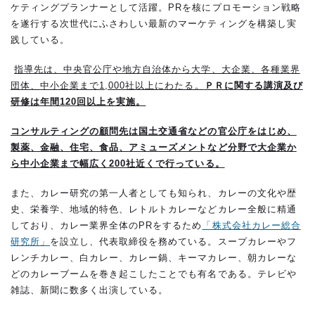
ケティングプランナーとして活躍。PRを核にプロモーション戦略
を遂行する次世代にふさわしい最新のマーケティングを構築し実
践している。
指導先は、中央官公庁や地方自治体から大学、大企業、各種業界
団体、中小企業まで1,000社以上にわたる。
ＰＲに関する講演及び
研修は年間
120
回以上を実施。
コンサルティングの顧問先は国土交通省などの官公庁をはじめ、
製薬、金融、住宅、食品、アミューズメントなど分野で大企業か
ら中小企業まで幅広く200社近くで行っている。
また、カレー研究の第一人者としても知られ、カレーの文化や歴
史、栄養学、地域的特色、レトルトカレーなどカレー全般に精通
しており、カレー業界全体のPRをするため
「株式会社カレー総合
研究所」
を設立し、代表取締役を務めている。スープカレーやフ
レンチカレー、白カレー、カレー鍋、キーマカレー、朝カレーな
どのカレーブームを巻き起こしたことでも有名である。テレビや
雑誌、新聞に数多く出演している。