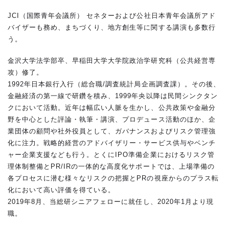
JCI（国際青年会議所） セネターおよび公社日本青年会議所アド
バイザーも務め、まちづくり、地方創生等に関する講演も多数行
う。
金沢大学法学部卒、早稲田大学大学院政治学研究科（公共経営専
攻）修了。
1992年日本銀行入行（総合職/調査統計局企画調査課）。その後、
金融経済の第一線で研鑽を積み、1999年央以降は民間シンクタン
クにおいて活動。近年は幅広い人脈を生かし、公共政策や金融分
野を中心とした評論・執筆・講演、プロデュース活動のほか、企
業団体の顧問や社外役員として、ガバナンスおよびリスク管理強
化に注力。戦略的経営のアドバイザリー・サービス供与やベンチ
ャー企業支援なども行う。とくにIPO準備企業におけるリスク管
理体制整備とPR/IRの一体的な高度化サポートでは、上場準備の
各プロセスに潜む様々なリスクの把握とPRの視座からのプラス転
化において高い評価を得ている。
2019年8月、当総研シニアフェローに就任し、2020年1月より現
職。