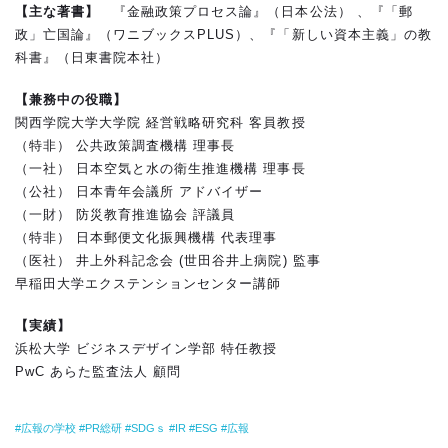
【主な著書】
『金融政策プロセス論』（日本公法） 、『「郵
政」亡国論』（ワニブックスPLUS）、『「新しい資本主義」の教
科書』（日東書院本社）
【兼務中の役職】
関西学院大学大学院 経営戦略研究科 客員教授
（特非） 公共政策調査機構 理事長
（一社） 日本空気と水の衛生推進機構 理事長
（公社） 日本青年会議所 アドバイザー
（一財） 防災教育推進協会 評議員
（特非） 日本郵便文化振興機構 代表理事
（医社） 井上外科記念会 (世田谷井上病院) 監事
早稲田大学エクステンションセンター講師
【実績】
浜松大学 ビジネスデザイン学部 特任教授
PwC あらた監査法人 顧問
広報の学校
PR総研
SDGｓ
IR
ESG
広報