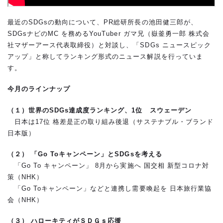
最近のSDGsの動向について、PR総研所長の池田健三郎が、
SDGsナビのMC を務めるYouTuber ガマ兄（嶽釜勇一郎 株式会
社マザーアース代表取締役）と対談し、「SDGs ニュースピック
アップ」と称してランキング形式のニュース解説を行っていま
す。
今月のラインナップ
（１）世界のSDGs達成度ランキング、1位 スウェーデン
日本は17位 格差是正の取り組み後退（サステナブル・ブランド
日本版）
（２） 「Go Toキャンペーン」とSDGsを考える
「Go To キャンペーン」 8月から実施へ 国交相 新型コロナ対
策（NHK）
「Go Toキャンペーン」などと連携し需要喚起を 日本旅行業協
会（NHK）
（３） ハローキティがＳＤＧｓ応援