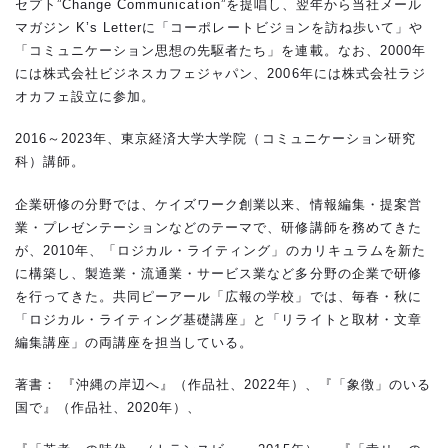
セプト”Change Communication”を提唱し、翌年から当社メール
マガジン K’s Letterに「コーポレートビジョンを訪ね歩いて」や
「コミュニケーション思想の先駆者たち」を連載。なお、2000年
には株式会社ビジネスカフェジャパン、2006年には株式会社ラジ
オカフェ設立に参加。
2016～2023年、東京経済大学大学院（コミュニケーション研究
科）講師。
企業研修の分野では、ケイズワーク創業以来、情報編集・提案営
業・プレゼンテーションなどのテーマで、研修講師を務めてきた
が、2010年、「ロジカル・ライティング」のカリキュラムを新た
に構築し、製造業・流通業・サービス業など多分野の企業で研修
を行ってきた。共同ピーアール「広報の学校」では、毎春・秋に
「ロジカル・ライティング基礎講座」と「リライトと取材・文章
編集講座」の両講座を担当している。
著書： 『沖縄の岸辺へ』（作品社、2022年）、『「象徴」のいる
国で』（作品社、2020年）、