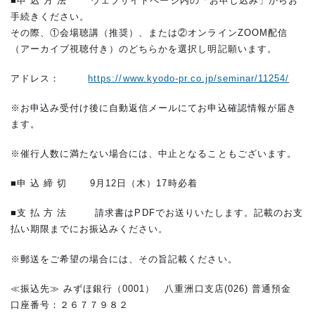
■申 込 方 法 ウェブサイトページ内の「お申し込み」からお
手続きください。
その際、①会場聴講（推奨）、または②オンラインZOOM配信
（アーカイブ視聴付き）のどちらかを選択し明記願います。
アドレス：
https://www.kyodo-pr.co.jp/seminar/11254/
※お申込み受付け後に自動返信メールにてお申込確認情報が届き
ます。
※催行人数に満たない場合には、中止となることもございます。
■申 込 締 切 9月12日（木）17時必着
■支 払 方 法 請求書はPDFでお送りいたします。記載のお支
払い期限までにお振込みください。
※郵送をご希望の場合には、その旨記載ください。
≪振込先≫ みずほ銀行（0001） 八重洲口支店(026) 普通預金
口座番号：２６７７９８２