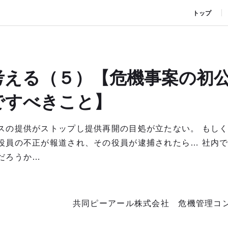
トップ
考える（５）【危機事案の初
ですべきこと】
スの提供がストップし提供再開の目処が立たない。 もし
役員の不正が報道され、その役員が逮捕されたら… 社内
だろうか…
共同ピーアール株式会社 危機管理コ