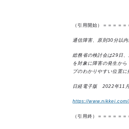
（引用開始）＝＝＝＝＝
通信障害、原則30分以
総務省の検討会は29日
を対象に障害の発生から
プのわかりやすい位置に
日経電子版 2022年11月2
https://www.nikkei.c
（引用終）＝＝＝＝＝＝