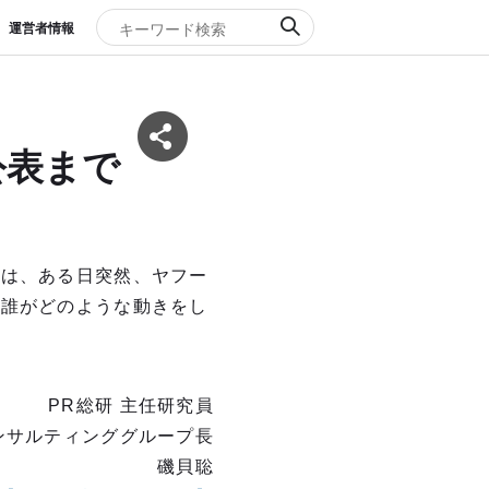
運営者情報
公表まで
くは、ある日突然、ヤフー
で誰がどのような動きをし
PR総研 主任研究員
ンサルティンググループ長
磯貝聡