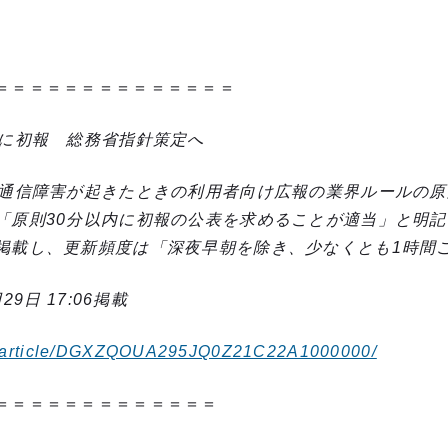
＝＝＝＝＝＝＝＝＝＝＝＝＝＝
内に初報 総務省指針策定へ
、通信障害が起きたときの利用者向け広報の業界ルールの
「原則30分以内に初報の公表を求めることが適当」と明
掲載し、更新頻度は「深夜早朝を除き、少なくとも1時間
9日 17:06掲載
om/article/DGXZQOUA295JQ0Z21C22A1000000/
＝＝＝＝＝＝＝＝＝＝＝＝＝