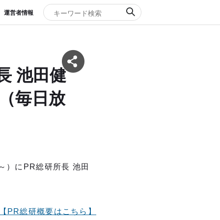
運営者情報
長 池田健
S（毎日放
～）にPR総研所長 池田
【
PR
総研概要はこちら】