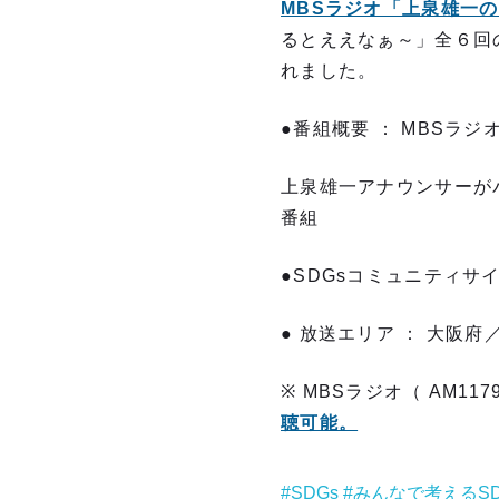
MBSラジオ「上泉雄一
るとええなぁ～」全６回の
れました。
●番組概要 ： MBSラジ
上泉雄一アナウンサーが
番組
●SDGsコミュニティサ
● 放送エリア ： 大阪
※ MBSラジオ（ AM11
聴可能。
SDGs
みんなで考えるSD