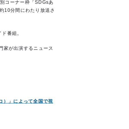
別コーナー枠「SDGsあ
約10分間にわたり放送さ
ワイド番組。
門家が出演するニュース
ラジコ）」によって全国で視