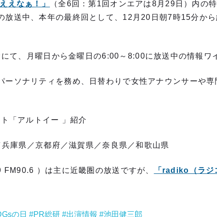
のええなぁ！」
（全6回：第1回オンエアは8月29日）内の特
放送中、本年の最終回として、12月20日朝7時15分から
オにて、月曜日から金曜日の6:00～8:00に放送中の情報
パーソナリティを務め、日替わりで女性アナウンサーや専
イト「アルトイー 」紹介
府／兵庫県／京都府／滋賀県／奈良県／和歌山県
79 FM90.6 ）は主に近畿圏の放送ですが、
「radiko（
Gsの日
PR総研
出演情報
池田健三郎