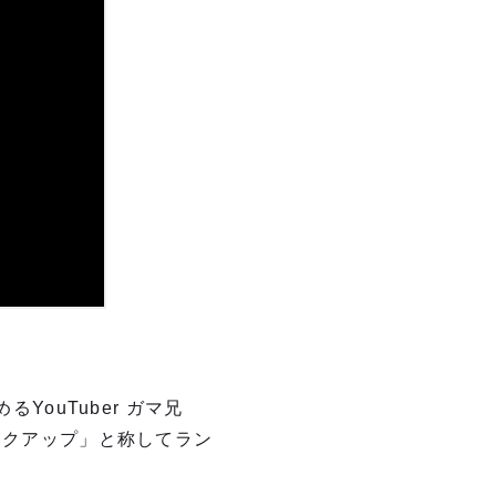
YouTuber ガマ兄
ックアップ」と称してラン