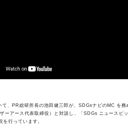
て、PR総研所長の池田健三郎が、SDGsナビのMC を務める
マザーアース代表取締役）と対談し、「SDGs ニュースピ
説を行っています。