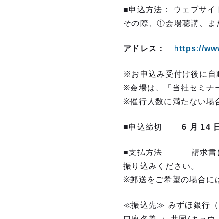
■申込方法： ウェブサ
その際、①会場聴講、ま
アドレス：
https://ww
※お申込み受付け後に自
※会場は、「当社セミナー
※催行人数に満たない場
■申込締切
6
月 14
■支払方法 請求書
振り込みください。
※郵送をご希望の場合に
≪振込先≫ みずほ銀行（
口座名義 ： 共同(キョ