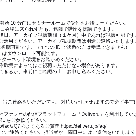
開始 10 分前にセミナールームで受付をお済ませください。
当日会場に来られずとも、遠隔で講座を聴講できます。
後日、アーカイブ視聴期間（１ケ月）中であれば視聴可能です
ご活用ください。アーカイブ視聴期間は別途ご連絡いたします
のみ視聴可能です。（１つの ID で複数の方は受講できません）
F）はダウンロード可能です。
ンターネット環境をお確かめください。
作環境によってはご視聴いただけない場合があります。
できるか、事前にご確認の上、お申し込みください。
」旨ご連絡をいただいても、対応いたしかねますので必ず事前
ファシオの配信プラットフォーム「Deliveru」を利用してい
RL をご参照ください。
p/faq/#Q7 ◎よくあるご質問 https://deliveru.jp/faq/
ルでご連絡ください。担当者が一両日中にはご返信をいたしま