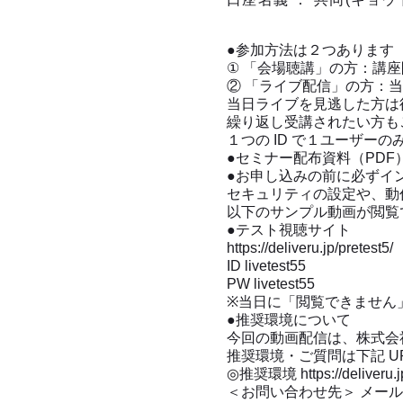
●参加方法は２つあります
① 「会場聴講」の方：講座
② 「ライブ配信」の方：
当日ライブを見逃した方は
繰り返し受講されたい方も
１つの ID で１ユーザー
●セミナー配布資料（PD
●お申し込みの前に必ずイ
セキュリティの設定や、動
以下のサンプル動画が閲覧
●テスト視聴サイト
https://deliveru.jp/pretest5/
ID livetest55
PW livetest55
※当日に「閲覧できません
●推奨環境について
今回の動画配信は、株式会社
推奨環境・ご質問は下記 U
◎推奨環境 https://deliveru.j
＜お問い合わせ先＞ メー