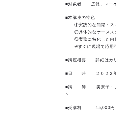
■対象者 広報、マーケ
■本講座の特色
①実践的な知識・ス
②具体的なケースス
③実務に特化した内
④すぐに現場で応用
■講座概要 詳細はカ
■日 時 ２０２２年６月
■講 師 美奈子・ブレ
＞
■受講料 45,000円