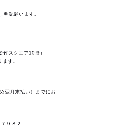
し明記願います。
松竹スクエア10階）
ります。
め翌月末払い）までにお
２６７７９８２