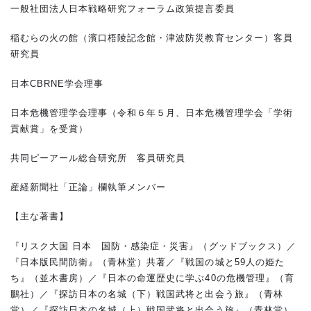
一般社団法人日本戦略研究フォーラム政策提言委員
稲むらの火の館（濱口梧陵記念館・津波防災教育センター）客員
研究員
日本CBRNE学会理事
日本危機管理学会理事（令和６年５月、日本危機管理学会「学術
貢献賞」を受賞）
共同ピーアール総合研究所 客員研究員
産経新聞社「正論」欄執筆メンバー
【主な著書】
『リスク大国 日本 国防・感染症・災害』（グッドブックス）／
『日本版民間防衛』（青林堂）共著／『戦国の城と59人の姫た
ち』（並木書房）／『日本の命運歴史に学ぶ40の危機管理』（育
鵬社）／『探訪日本の名城（下）戦国武将と出会う旅』（青林
堂）／『探訪日本の名城（上）戦国武将と出会う旅』（青林堂）