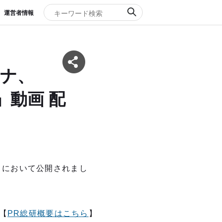
運営者情報
ロナ、
」動画 配
I」において公開されまし
【
PR総研概要はこちら
】