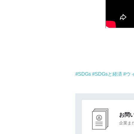
SDGs
SDGsと経済
ウ
お問
企業ま