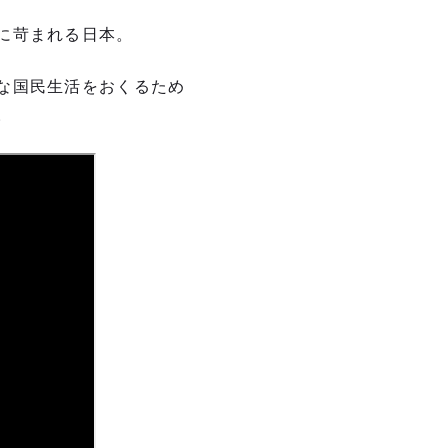
に苛まれる日本。
な国民生活をおくるため
。