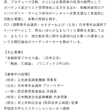
演、プロデュース活動、さらには企業団体の役員や顧問として、
ガバナンス及びリスク管理強化に注力するほか、戦略的経営のア
ドバイザリー・サービス供与やベンチャー企業支援など多面的に
活動を展開し、多数の実績を残す。
JCI（国際青年会議所）セネターおよび（公社）日本青年会議所ア
ドバイザーとして、明るいゆたかなまちづくり運動を支援してお
り、まちづくり、地方創生等に関する講演のほか数々の選挙にお
いて公開討論会のコーディネーターを務めている。
【主な著書】
『金融政策プロセス論』（日本公法）
『「郵政」亡国論』（ワニブックスPLUS）
【兼務中の役職】
（特非）公共政策調査機構 理事長
（公社）日本青年会議所 アドバイザー
（一財）防災教育推進協会 評議員
（特非）日本郵便文化振興機構 代表理事
（医社）井上外科記念会 (世田谷井上病院) 監事
早稲田大学エクステンションセンター講師