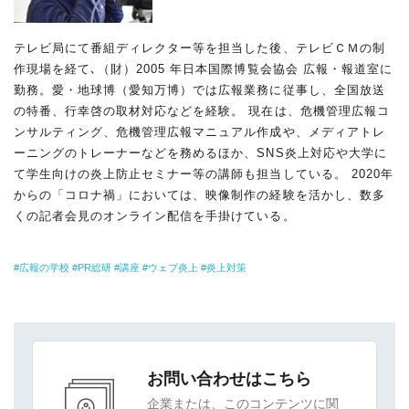
テレビ局にて番組ディレクター等を担当した後、テレビＣＭの制
作現場を経て､（財）2005 年日本国際博覧会協会 広報・報道室に
勤務。愛・地球博（愛知万博）では広報業務に従事し、全国放送
の特番、行幸啓の取材対応などを経験。 現在は、危機管理広報コ
ンサルティング、危機管理広報マニュアル作成や、メディアトレ
ーニングのトレーナーなどを務めるほか、SNS炎上対応や大学に
て学生向けの炎上防止セミナー等の講師も担当している。 2020年
からの「コロナ禍」においては、映像制作の経験を活かし、数多
くの記者会見のオンライン配信を手掛けている。
広報の学校
PR総研
講座
ウェブ炎上
炎上対策
お問い合わせはこちら
企業または、このコンテンツに関