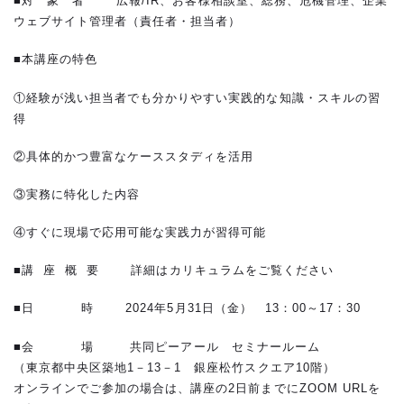
■対 象 者 広報/IR、お客様相談室、総務、危機管理、企業
ウェブサイト管理者（責任者・担当者）
■本講座の特色
①経験が浅い担当者でも分かりやすい実践的な知識・スキルの習
得
②具体的かつ豊富なケーススタディを活用
③実務に特化した内容
④すぐに現場で応用可能な実践力が習得可能
■講 座 概 要 詳細はカリキュラムをご覧ください
■日 時 2024年5月31日（金） 13：00～17：30
■会 場 共同ピーアール セミナールーム
（東京都中央区築地1－13－1 銀座松竹スクエア10階）
オンラインでご参加の場合は、講座の2日前までにZOOM URLを