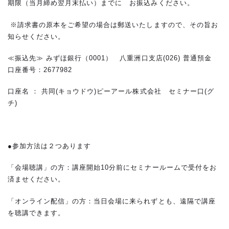
期限（当月締め翌月末払い）までに お振込みください。
※請求書の原本をご希望の場合は郵送いたしますので、その旨お
知らせください。
≪振込先≫ みずほ銀行（0001） 八重洲口支店(026) 普通預金
口座番号：2677982
口座名 ： 共同(キョウドウ)ピーアール株式会社 セミナー口(グ
チ)
●参加方法は２つあります
「会場聴講」の方：講座開始10分前にセミナールームで受付をお
済ませください。
「オンライン配信」の方：当日会場に来られずとも、遠隔で講座
を聴講できます。