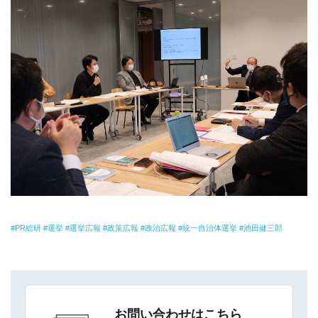
PR総研
選挙
選挙広報
政策広報
政治広報
統一自治体選挙
池田健三郎
お問い合わせはこちら