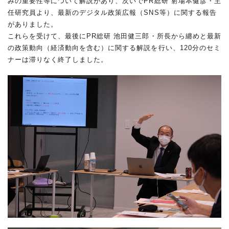
みの重要性等について解説があり、次いでPR総研 射場本健彦・主
任研究員より、最新のデジタル政策広報（SNS等）に関する報告
がありました。
これらを受けて、最後にPR総研 池田健三郎・所長から纏めと最新
の政策動向（経済動向を含む）に関する解説を行い、120分のセミ
ナーは滞りなく終了しました。