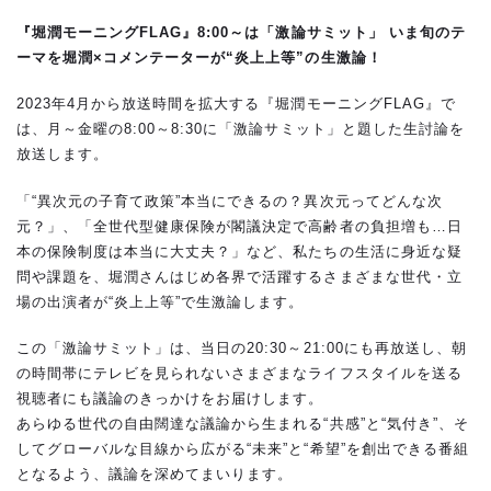
『堀潤モーニングFLAG』8:00～は「激論サミット」 いま旬のテ
ーマを堀潤×コメンテーターが“炎上上等”の生激論！
2023年4月から放送時間を拡大する『堀潤モーニングFLAG』で
は、月～金曜の8:00～8:30に「激論サミット」と題した生討論を
放送します。
「“異次元の子育て政策”本当にできるの？異次元ってどんな次
元？」、「全世代型健康保険が閣議決定で高齢者の負担増も…日
本の保険制度は本当に大丈夫？」など、私たちの生活に身近な疑
問や課題を、堀潤さんはじめ各界で活躍するさまざまな世代・立
場の出演者が“炎上上等”で生激論します。
この「激論サミット」は、当日の20:30～21:00にも再放送し、朝
の時間帯にテレビを見られないさまざまなライフスタイルを送る
視聴者にも議論のきっかけをお届けします。
あらゆる世代の自由闊達な議論から生まれる“共感”と“気付き”、そ
してグローバルな目線から広がる“未来”と“希望”を創出できる番組
となるよう、議論を深めてまいります。