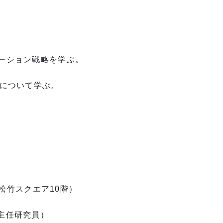
ーション戦略を学ぶ。
スについて学ぶ。
松竹スクエア
10
階）
主任研究員）