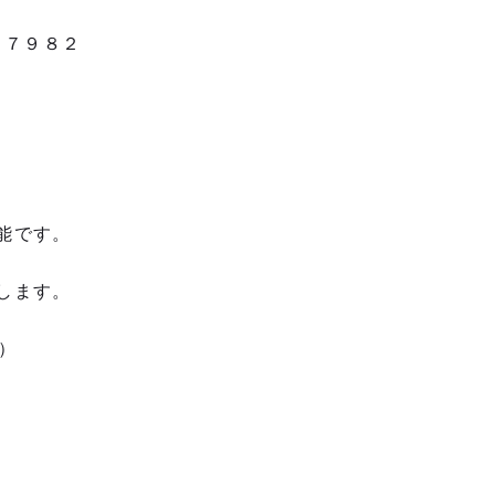
２６７７９８２
能です。
します。
）