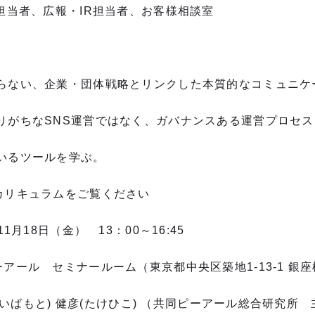
担当者、広報・
IR
担当者、お客様相談室
らない、企業・団体戦略とリンクした本質的なコミュニケ
りがちなSNS運営ではなく、ガバナンスある運営プロセ
いるツールを学ぶ。
リキュラムをご覧ください
月18日（金） 13：
00
～16:45
ール セミナールーム（東京都中央区築地
1-13-1
銀座
もと) 健彦(たけひこ) （共同ピーアール総合研究所 