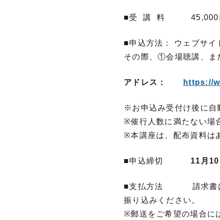
■受 講 料 45,00
■申込方法： ウェブサ
その際、①会場聴講、ま
アドレス：
https://
※お申込み受付け後に自
※催行人数に満たない場
※本講座は、配布資料は
■申込締切
11
月1
■支払方法 請求書
振り込みください。
※郵送をご希望の場合に