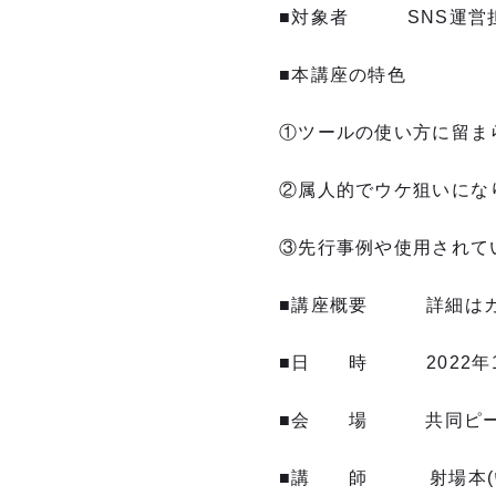
■対象者 SNS運営
■本講座の特色
①ツールの使い方に留ま
②属人的でウケ狙いにな
③先行事例や使用されて
■講座概要 詳細はカ
■日 時 2022年11
■会 場 共同ピーア
■講 師 射場本(いば