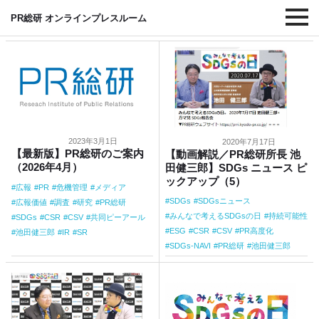
#SR
PR総研 オンラインプレスルーム
2023年3月1日
2020年7月17日
【最新版】PR総研のご案内
【動画解説／PR総研所長 池
（2026年4月）
田健三郎】SDGs ニュース ピ
ックアップ（5）
広報
PR
危機管理
メディア
SDGs
SDGsニュース
広報価値
調査
研究
PR総研
みんなで考えるSDGsの日
持続可能性
SDGs
CSR
CSV
共同ピーアール
ESG
CSR
CSV
PR高度化
池田健三郎
IR
SR
SDGs-NAVI
PR総研
池田健三郎