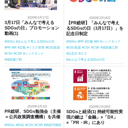
2020年3月17日
2020年3月16日
3月17日「みんなで考える
【PR総研】「みんなで考え
SDGsの日」プロモーション
るSDGsの日（3月17日）」を
動画(1)
記念日制定
SDGs
みんなで考えるSDGsの日
SDGs
PR
広報
IR
シンクタンク
PR
IR
広報
リスク管理
ESG投資
ESG投資
CSV
CSR
池田健三郎
CSV
CSR
シンクタンク
記念日
ロゴ
池田健三郎
みんなで考えるSDGsの日
2020年3月2日
2020年2月28日
PR総研、SDGs勉強会（主催
SDGsと経済(1) 持続可能性実
＝公共政策調査機構）を共催
現の鍵は「金融」×「DX」
×「PR・IR」にあり
SDGs
ESG
CSV
CSR
持続可能性