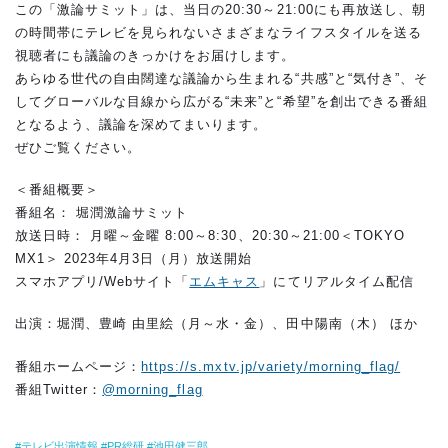
この「激論サミット」は、当日の20:30～21:00にも再放送し、朝
の時間帯にテレビを見られないさまざまなライフスタイルを送る
視聴者にも議論のきっかけをお届けします。
あらゆる世代の自由闊達な議論から生まれる“共感”と“気付き”、そ
してグローバルな目線から広がる“未来”と“希望”を創出できる番組
となるよう、議論を深めてまいります。
ぜひご覧ください。
＜番組概要＞
番組名： 堀潤激論サミット
放送日時： 月曜～金曜 8:00～8:30、20:30～21:00＜TOKYO
MX1＞ 2023年4月3日（月）放送開始
スマホアプリ/Webサイト「
エムキャス
」にてリアルタイム配信
出演：堀潤、豊崎 由里絵（月～水・金）、田中陽南（木） ほか
番組ホームページ：
https://s.mxtv.jp/variety/morning_flag/
番組Twitter：
@morning_flag
テレビ出演情報
PR総研
池田健三郎