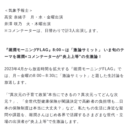
＜気象予報士＞
高安 奈緒子 月・水・金曜出演
井澤 咲乃 火・木曜出演
※コメンテーターは、日替わりで計3人出演します。
『堀潤モーニングFLAG』8:00～は「激論サミット」 いま旬のテ
ーマを堀潤×コメンテーターが“炎上上等”の生激論！
2023年4月から放送時間を拡大する『堀潤モーニングFLAG』で
は、月～金曜の8:00～8:30に「激論サミット」と題した生討論を
放送します。
「“異次元の子育て政策”本当にできるの？異次元ってどんな次
元？」、「全世代型健康保険が閣議決定で高齢者の負担増も…日
本の保険制度は本当に大丈夫？」など、私たちの生活に身近な疑
問や課題を、堀潤さんはじめ各界で活躍するさまざまな世代・立
場の出演者が“炎上上等”で生激論します。