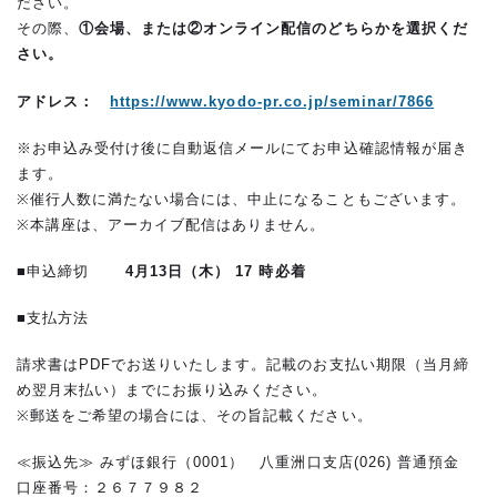
ださい。
その際、
①会場、または②オンライン配信のどちらかを選択くだ
さい。
アドレス：
https://www.kyodo-pr.co.jp/seminar/7866
※お申込み受付け後に自動返信メールにてお申込確認情報が届き
ます。
※催行人数に満たない場合には、中止になることもございます。
※本講座は、アーカイブ配信はありません。
■申込締切
4
月13日（木） 17 時必着
■支払方法
請求書は
PDF
でお送りいたします。記載のお支払い期限（当月締
め翌月末払い）までにお振り込みください。
※郵送をご希望の場合には、その旨記載ください。
≪振込先≫ みずほ銀行（0001） 八重洲口支店(026) 普通預金
口座番号：２６７７９８２