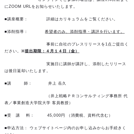
に
ZOOM URL
をお知らせいたします。
■講座概要： 詳細はカリキュラムをご覧ください。
■添削指導：
希望者のみ、添削指導・講評を行います。
事前に自社のプレスリリースを
1
点ご提出く
ださい。
※
提出期限：４月１４日（金）
実施日に講師が講評し、添削したリリース
は後日返却いたします。
■講 師：
井上 岳久
（井上戦略ＰＲコンサルティング事務所 代
表／事業創造大学院大学 客員教授）
■受 講 料：
45,000
円 （消費税、資料代含む）
■申込方法： ウェブサイトページ内のお申し込みからお手続きく