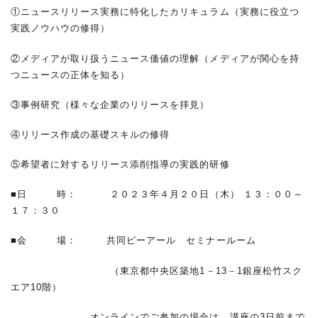
①ニュースリリース実務に特化したカリキュラム（実務に役立つ
実践ノウハウの修得）
②メディアが取り扱うニュース価値の理解（メディアが関心を持
つニュースの正体を知る）
③事例研究（様々な企業のリリースを拝見）
④リリース作成の基礎スキルの修得
⑤希望者に対するリリース添削指導の実践的研修
■日 時： ２０２３年４月２０日（木） １３：００～
１７：３０
■会 場： 共同ピーアール セミナールーム
（東京都中央区築地
1
－
13
－
1
銀座松竹スク
エア
10
階）
オンラインでご参加の場合は、講座の
3
日前まで