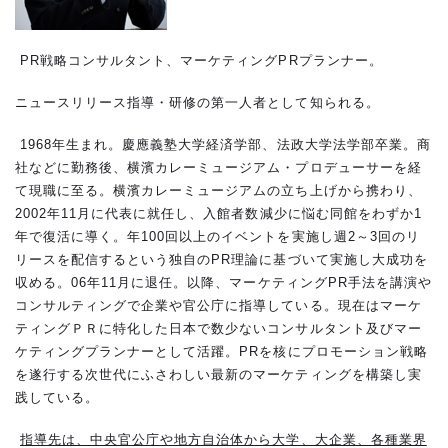
PR戦略コンサルタント、マーケティング
PR
プランナー。
ニュースリリース指導・研修の第一人者として知られる。
1968年生まれ。慶應義塾大学経済学部、法政大学法学部卒業。商
社などに勤務後、横濱カレーミュージアム・プロデューサーを経
て現職に至る。横濱カレーミュージアムの立ち上げから携わり、
2002
年
11
月に代表に就任し、入館者数減少に悩む同館をわずか
1
年で復活に導く。年
100
回以上のイベントを実施し週
2
～
3
回のリ
リースを配信するという独自の
PR
理論に基づいて実施し大成功を
収める。
06
年
11
月に退任。以降、マーケティング
PR
手法を講演や
コンサルティングで企業や官公庁に指導している。現在はマーケ
ティングＰＲに特化した日本で数少ないコンサルタント及びマー
ケティングプランナーとして活躍。
PR
を核にプロモーション戦略
を遂行する次世代にふさわしい最新のマーケティングを構築し実
践している。
指導先は、中央官公庁や地方自治体から大学、大企業、各種業界