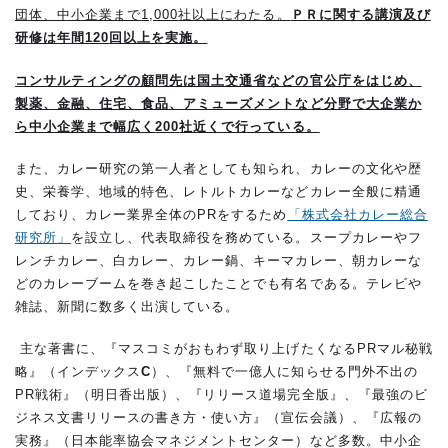
団体、中小企業まで
1,000
社以上にわたる。
ＰＲに関する講演及び
研修は年間
120
回以上を実施。
コンサルティングの顧問先は国土交通省などの官公庁をはじめ、
製薬、金融、住宅、食品、アミューズメントなど分野で大企業か
ら中小企業まで幅広く
200
社近くで行っている。
また、カレー研究の第一人者としても知られ、カレーの文化や歴
史、栄養学、地域的特色、レトルトカレーなどカレー全般に精通
しており、カレー業界全体の
PR
をするため
「株式会社カレー総合
研究所」
を設立し、代表取締役を務めている。スープカレーやフ
レンチカレー、白カレー、カレー鍋、キーマカレー、朝カレーな
どのカレーブームを巻き起こしたことでも有名である。テレビや
雑誌、新聞に数多く出演している。
主な著書に、『マスコミがおもわず取り上げたくなる
PR
マル秘戦
略』（インデックス
C
）、『無料で一億人に知らせる門外不出の
PR
戦術』（明日香出版）、『リリース道場完全版』、『最強のビ
ジネス文書リリースの書き方・使い方』（宣伝会議）、『広報の
実務』（日本能率協会マネジメントセンター）など多数。中小企