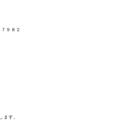
。
２６７７９８２
します。