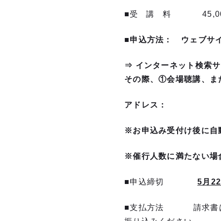
■受 講 料 45,0
■
申込方法
： ウェブサ
⇒ インターネット検索
その際、①会場聴講、ま
アドレス：
※お申込み受付け後に自
※
催行人数に満たない場
■申込締切
5月2
■支払方法 請求書はP