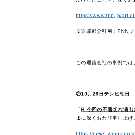
https://www.fnn.jp/artic
※謝罪部分引用：FNNプラ
この通信会社の事例では
②
10
月26日テレビ朝日
「
B.今回の不適切な演
ま
に深くおわび申し上げ
https://news.yahoo.co