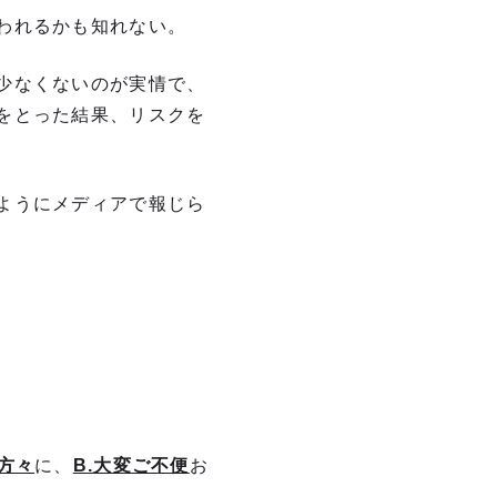
われるかも知れない。
少なくないのが実情で、
をとった結果、リスクを
ようにメディアで報じら
方々
に、
B.大変ご不便
お