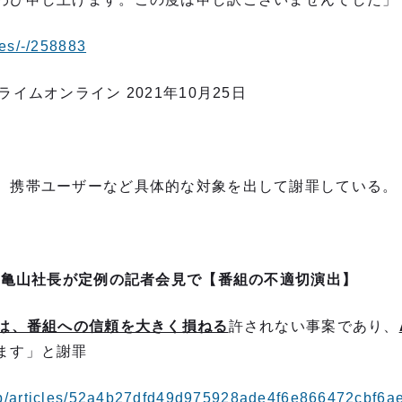
les/-/258883
イムオンライン 2021年10月25日
、携帯ユーザーなど具体的な対象を出して謝罪している。
 亀山社長が定例の記者会見で【番組の不適切演出】
出は、番組への信頼を大きく損ねる
許されない事案であり、
ます」と謝罪
.jp/articles/52a4b27dfd49d975928ade4f6e866472cbf6a