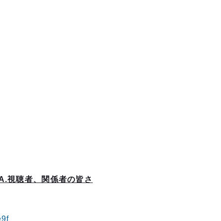
A.視聴者、関係者の皆さ
e9f