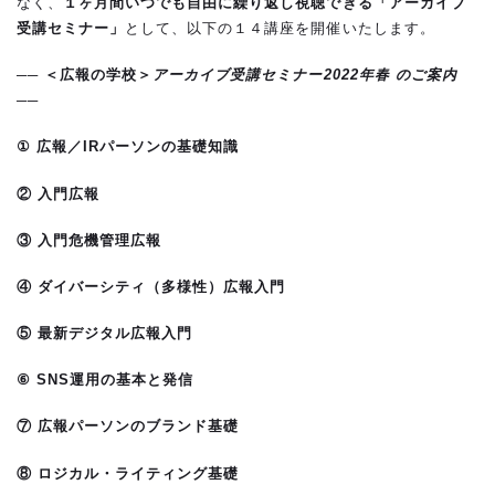
なく、
１ヶ月間いつでも自由に繰り返し視聴できる「アーカイブ
受講セミナー」
として、以下の１４講座を開催いたします。
── ＜広報の学校＞
アーカイブ受講セミナー2022年春 のご案内
──
①
広報／IRパーソンの基礎知識
②
入門広報
③
入門危機管理広報
④
ダイバーシティ（多様性）広報入門
⑤ 最新デジタル広報入門
⑥ SNS運用の基本と発信
⑦ 広報パーソンのブランド基礎
⑧ ロジカル・ライティング基礎