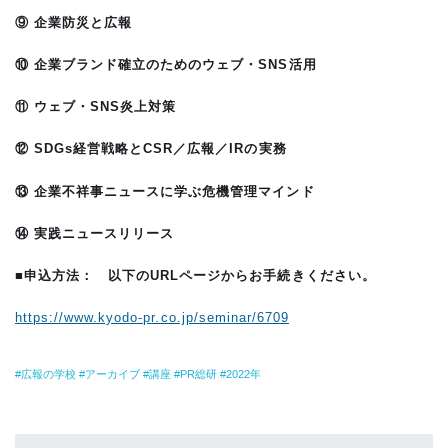
⑨ 企業防災と広報
⑩ 企業ブランド確立のためのウェブ・SNS活用
⑪ ウェブ・SNS炎上対策
⑫ SDGs経営戦略とCSR／広報／IRの実務
⑬ 企業不祥事ニュースに学ぶ危機管理マインド
⑭ 実践ニュースリリース
■申込方法： 以下のURLページからお手続きください。
https://www.kyodo-pr.co.jp/seminar/6709
広報の学校
アーカイブ
講座
PR総研
2022年