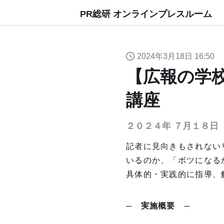
PR総研 オンラインプレスルーム
2024年3月18日 16:50
【広報の学
講座
２０２４年 ７月１８日（木）
記者に見向きもされない
いるのか、「ボツになる
具体的・実践的に指導、
─
実施概
要
─