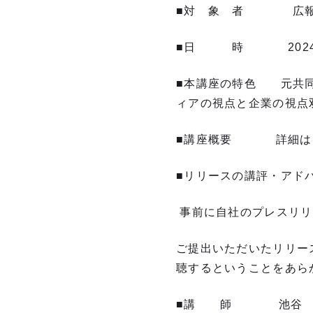
■対 象 者 広報
■日 時 2024年7月1
■本講座の特色 元共同
ィアの視点と企業の視点
■講座概要 詳細はカ
■リリースの講評・アド
事前に自社のプレスリリ
ご提出いただいたリリー
聴するということをあら
■講 師 池谷 忍（