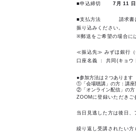
■申込締切
7
月 11 
■支払方法 請求書はP
振り込みください。
※郵送をご希望の場合に
≪振込先≫ みずほ銀行（
口座名義 ： 共同(キョ
●参加方法は２つあります
①「会場聴講」の方：講座
②「オンライン配信」の方
ZOOMに登録いただき
当日見逃した方は後日、
繰り返し受講されたい方