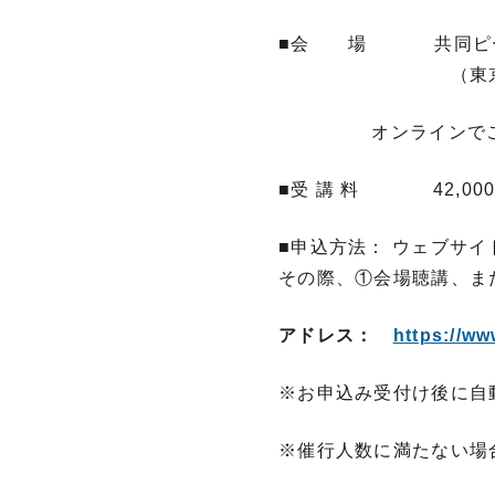
■会 場 共同ピー
（東京都中央区築地
オンラインでご参加の
■受 講 料 42,00
■申込方法： ウェブサ
その際、①会場聴講、ま
アドレス：
https://ww
※お申込み受付け後に自
※催行人数に満たない場