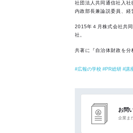
社団法人共同通信社入社
内政部長兼論説委員、経
2015年４月株式会社共
社。
共著に『自治体財政を分
広報の学校
PR総研
講
お問
企業ま