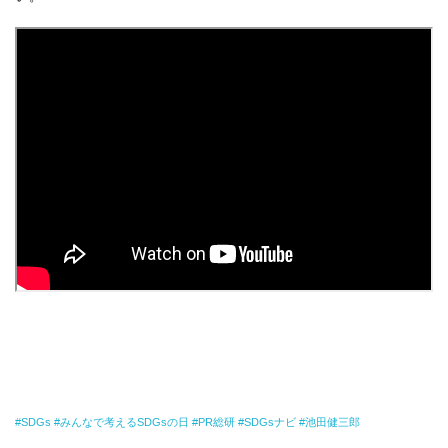
SDGs
みんなで考えるSDGsの日
PR総研
SDGsナビ
池田健三郎