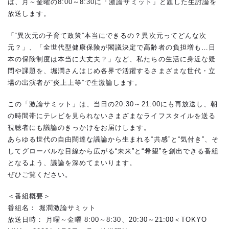
は、月～金曜の8:00～8:30に「激論サミット」と題した生討論を
放送します。
「“異次元の子育て政策”本当にできるの？異次元ってどんな次
元？」、「全世代型健康保険が閣議決定で高齢者の負担増も…日
本の保険制度は本当に大丈夫？」など、私たちの生活に身近な疑
問や課題を、堀潤さんはじめ各界で活躍するさまざまな世代・立
場の出演者が“炎上上等”で生激論します。
この「激論サミット」は、当日の20:30～21:00にも再放送し、朝
の時間帯にテレビを見られないさまざまなライフスタイルを送る
視聴者にも議論のきっかけをお届けします。
あらゆる世代の自由闊達な議論から生まれる“共感”と“気付き”、そ
してグローバルな目線から広がる“未来”と“希望”を創出できる番組
となるよう、議論を深めてまいります。
ぜひご覧ください。
＜番組概要＞
番組名： 堀潤激論サミット
放送日時： 月曜～金曜 8:00～8:30、20:30～21:00＜TOKYO