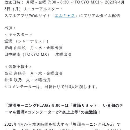
放送日時： 月曜～金曜 7:00～8:30 ＜TOKYO MX1＞ 2023年4月
3日（月）リニューアルスタート
スマホアプリ/Webサイト「
エムキャス
」にてリアルタイム配信
出演：
＜キャスター＞
堀潤 （ジャーナリスト）
豊崎 由里絵 月～水・金曜出演
田中陽南（TOKYO MX） 木曜出演
＜気象予報士＞
高安 奈緒子 月・水・金曜出演
井澤 咲乃 火・木曜出演
※コメンテーターは、日替わりで計3人出演します。
『堀潤モーニングFLAG』8:00～は「激論サミット」 いま旬のテ
ーマを堀潤×コメンテーターが“炎上上等”の生激論！
2023年4月から放送時間を拡大する『堀潤モーニングFLAG』で