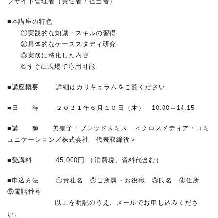
ブサイト管理者（責任者・担当者）
■本講座の特色
①実践的な知識・スキルの習得
②具体的なケーススタディ研究
③実務に特化した内容
④すぐに現場で応用可能
■講座概要 詳細はカリキュラムをご覧ください
■日 時 ２０２１年６月１０日（木） 10:00～14:15
■講 師 美奈子・ブレッドスミス ＜クロスメディア・コミ
ュニケーションズ株式会社 代表取締役＞
■受講料 45,000円 （消費税、資料代含む）
■申込方法 ①貴社名 ②ご所属・お役職 ③氏名 ④住所
⑤電話番号
以上を明記のうえ、メールでお申し込みくださ
い。