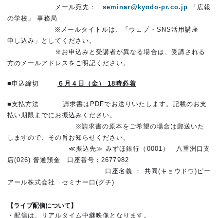
メール宛先：
seminar@kyodo-pr.co.jp
「広報
の学校」 事務局
※メールタイトルは、「ウェブ・SNS活用講座
申し込み」としてください。
※お申込みと受講者が異なる場合は、受講される
方のメールアドレスをご明記ください。
■申込締切
６月４日（金） 18時必着
■支払方法 請求書はPDFでお送りいたします。記載のお支
払い期限までにお振込みください。
※請求書の原本をご希望の場合は郵送いた
しますので、その旨お知らせください。
≪振込先≫ みずほ銀行（0001） 八重洲口支
店(026) 普通預金 口座番号：2677982
口座名義 ： 共同(キョウドウ)ピー
アール株式会社 セミナー口(グチ)
【ライブ配信について】
・配信は、リアルタイム中継映像となります。