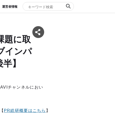
運営者情報
会課題に取
ブインパ
後半】
NAVIチャンネルにおい
【
PR総研概要はこちら
】