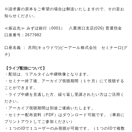
※請求書の原本をご希望の場合は郵送いたしますので、その旨お
知らせください。
≪振込先≫ みずほ銀行（0001） 八重洲口支店(026) 普通預金
口座番号：2677982
口座名義 ： 共同(キョウドウ)ピーアール株式会社 セミナー口(グ
チ)
【ライブ配信について】
・配信は、リアルタイム中継映像となります。
・セミナー終了後、アーカイブ視聴期間（１ケ月）にて視聴する
ことができます。
・ライブ中継を見逃した方、繰り返し受講されたい方はご活用く
ださい。
・アーカイブ視聴期間は別途ご連絡いたします。
・セミナー配布資料（PDF）はダウンロード可能です。（事前に
プリントアウトしてご参加ください）
・１つのIDで１ユーザーのみ視聴が可能です。（１つのIDで複数