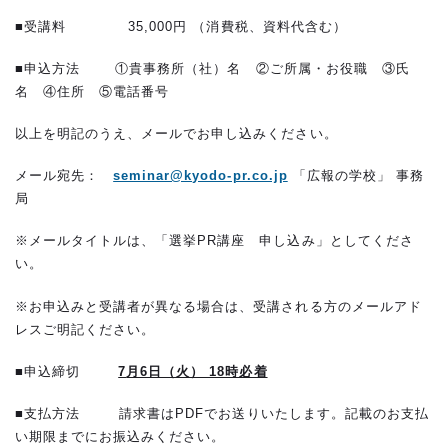
■受講料 35,000円 （消費税、資料代含む）
■申込方法 ①貴事務所（社）名 ②ご所属・お役職 ③氏
名 ④住所 ⑤電話番号
以上を明記のうえ、メールでお申し込みください。
メール宛先：
seminar@kyodo-pr.co.jp
「広報の学校」 事務
局
※メールタイトルは、「選挙PR講座 申し込み」としてくださ
い。
※お申込みと受講者が異なる場合は、受講される方のメールアド
レスご明記ください。
■申込締切
7
月6日（火） 18時必着
■支払方法 請求書はPDFでお送りいたします。記載のお支払
い期限までにお振込みください。