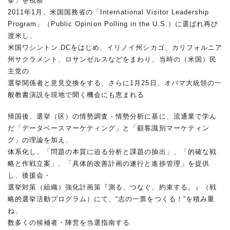
挙」を視察
2011年1月、米国国務省の「International Visitor Leadership
Program」（Public Opinion Polling in the U.S.）に選ばれ再び
渡米し、
米国ワシントン.DCをはじめ、イリノイ州シカゴ、カリフォルニア
州サクラメント、ロサンゼルスなどをまわり、当時の（米国）民
主党の
選挙関係者と意見交換をする、さらに1月25日、オバマ大統領の一
般教書演説を現地で聞く機会にも恵まれる
帰国後、選挙（区）の情勢調査・情勢分析に基に、流通業で学ん
だ「データベースマーケティング」と「顧客識別マーケティン
グ」の理論を加え、
体系化し、「問題の本質に迫る分析と課題の抽出」、「的確な戦
略と作戦立案」、「具体的改善計画の遂行と進捗管理」を提供
し、後援会・
選挙対策（組織）強化計画策『測る、つなぐ、約束する。』（戦
略的選挙活動プログラム）にて、“志の一票をつくる！”を積み重
ね、
数多くの候補者・陣営を当選指南する