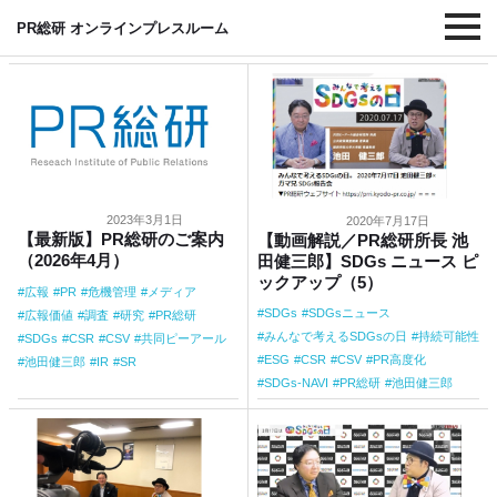
#CSV
PR総研 オンラインプレスルーム
2023年3月1日
2020年7月17日
【最新版】PR総研のご案内
【動画解説／PR総研所長 池
（2026年4月）
田健三郎】SDGs ニュース ピ
ックアップ（5）
広報
PR
危機管理
メディア
SDGs
SDGsニュース
広報価値
調査
研究
PR総研
みんなで考えるSDGsの日
持続可能性
SDGs
CSR
CSV
共同ピーアール
ESG
CSR
CSV
PR高度化
池田健三郎
IR
SR
SDGs-NAVI
PR総研
池田健三郎