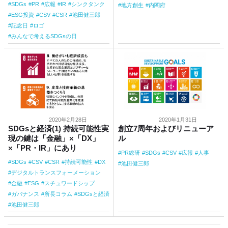
SDGs
PR
広報
IR
シンクタンク
地方創生
内閣府
ESG投資
CSV
CSR
池田健三郎
記念日
ロゴ
みんなで考えるSDGsの日
2020年2月28日
2020年1月31日
SDGsと経済(1) 持続可能性実
創立7周年およびリニューア
現の鍵は「金融」×「DX」
ル
×「PR・IR」にあり
PR総研
SDGs
CSV
広報
人事
SDGs
CSV
CSR
持続可能性
DX
池田健三郎
デジタルトランスフォーメーション
金融
ESG
スチュワードシップ
ガバナンス
所長コラム
SDGsと経済
池田健三郎