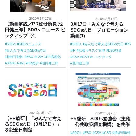
2020年6月17日
2020年3月17日
【動画解説／PR総研所長 池
3月17日「みんなで考える
田健三郎】SDGs ニュース ピ
SDGsの日」プロモーション
ックアップ（4）
動画(1)
SDGs
SDGsニュース
SDGs
みんなで考えるSDGsの日
PR
みんなで考えるSDGsの日
IR
広報
リスク管理
ESG投資
持続可能性
ESG
CSV
PR高度化
CSV
CSR
シンクタンク
SDGs-NAVI
PR総研
池田健三郎
池田健三郎
2020年3月16日
2020年3月2日
【PR総研】「みんなで考え
PR総研、SDGs勉強会（主催
るSDGsの日（3月17日）」
＝公共政策調査機構）を共催
を記念日制定
SDGs
ESG
CSV
CSR
持続可能性