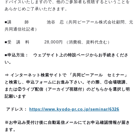
ドバイスいたしますので、他のご参加者も視聴するということを
あらかじめご了承いただきます。
■講 師 池谷 忍（共同ピーアール株式会社顧問、元
共同通信社記者）
■受 講 料 28,000円 （消費税、資料代含む）
■
申込方法
： ウェブサイト上の特設ページからお手続きくださ
い。
⇒ インターネット検索サイトで 「共同ピーアール セミナー」
と検索し、申込フォームにお進み下さい。
その際、①会場聴講、
または②ライブ配信（アーカイブ視聴付）のどちらかを選択し明
記願います
アドレス：
https://www.kyodo-pr.co.jp/seminar/6326
※お申込み受付け後に自動返信メールにてお申込確認情報が届き
ます。