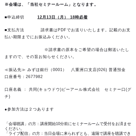
※会場は、「当社セミナールーム」となります。
■申込締切
12
月13日（月） 18時必着
■支払方法 請求書はPDFでお送りいたします。記載のお支
払い期限までにお振込みください。
※請求書の原本をご希望の場合は郵送いたし
ますので、その旨お知らせください。
≪振込先≫ みずほ銀行（0001） 八重洲口支店(026) 普通預金
口座番号：2677982
口座名義 ： 共同(キョウドウ)ピーアール株式会社 セミナー口(グ
チ)
●参加方法は２つあります
「会場聴講」の方：講座開始10分前にセミナールームで受付をお済ませ
ください。
「ライブ配信」の方：当日会場に来られずとも、遠隔で講座を聴講でき