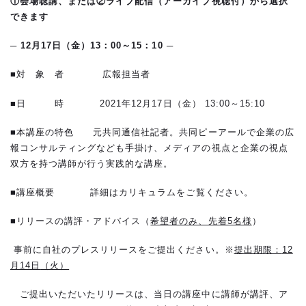
①会場聴講、または②ライブ配信（アーカイブ視聴付）から選択
できます
─ 12月17日（金）13：00～15：10 ─
■対 象 者 広報担当者
■日 時 2021年12月17日（金） 13:00～15:10
■本講座の特色 元共同通信社記者。共同ピーアールで企業の広
報コンサルティングなども手掛け、メディアの視点と企業の視点
双方を持つ講師が行う実践的な講座。
■講座概要 詳細はカリキュラムをご覧ください。
■リリースの講評・アドバイス（
希望者のみ、先着5名様
）
事前に自社のプレスリリースをご提出ください。※
提出期限：
12
月14日
（火）
ご提出いただいたリリースは、当日の講座中に講師が講評、ア