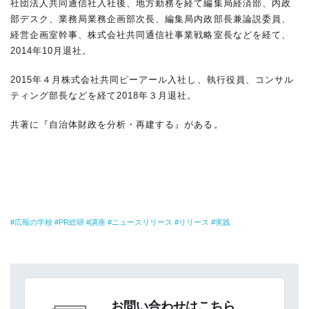
社団法人共同通信社入社後、地方勤務を経て編集局経済部、内政
部デスク、業務局業務企画部次長、編集局内政部長兼論説委員、
経営企画室幹事、株式会社共同通信社事業戦略室長などを経て、
2014年10月退社。
2015年４月株式会社共同ピーアール入社し、執行役員、コンサル
ティング部長などを経て2018年３月退社。
共著に『自治体財政を分析・再建する』がある。
広報の学校
PR総研
講座
ニュースリリース
リリース
実践
お問い合わせはこちら