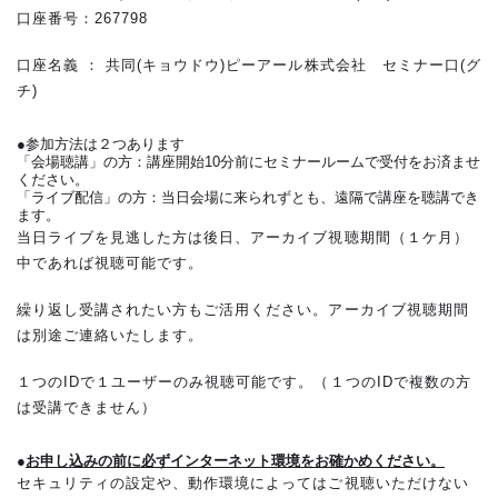
口座番号：267798
口座名義 ： 共同(キョウドウ)ピーアール株式会社 セミナー口(グ
チ)
●参加方法は２つあります
「会場聴講」の方：講座開始10分前にセミナールームで受付をお済ませ
ください。
「ライブ配信」の方：当日会場に来られずとも、遠隔で講座を聴講でき
ます。
当日ライブを見逃した方は後日、アーカイブ視聴期間（１ケ月）
中であれば視聴可能です。
繰り返し受講されたい方もご活用ください。アーカイブ視聴期間
は別途ご連絡いたします。
１つのIDで１ユーザーのみ視聴可能です。（１つのIDで複数の方
は受講できません）
●
お申し込みの前に必ずインターネット環境をお確かめください。
セキュリティの設定や、動作環境によってはご視聴いただけない