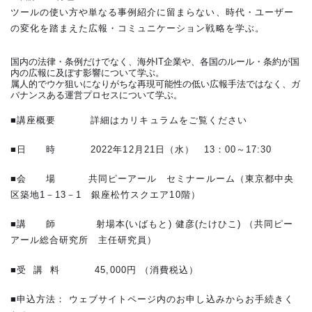
ツールの使い方や単なる事例紹介に留まらない、時代・ユーザー
の変化を踏まえた広報・コミュニケーション戦略を学ぶ。
国内の法律・条例だけでなく、海外IT企業や、各国のルール・条約が国
内の広報に及ぼす影響について学ぶ。
属人的でウケ狙いになりがちな再現可能性の低い広報手法ではなく、ガ
バナンスある運営プロセスについて学ぶ。
■講座概要 詳細はカリキュラムをご覧ください
■日 時 2022年12月21日（水） 13：00～17:30
■会 場 共同ピーアール セミナールーム（東京都中央
区築地
1
－
13
－
1
銀座松竹スクエア
10
階）
■講 師 射場本(いばもと) 健彦(たけひこ) （共同ピー
アール総合研究所 主任研究員）
■受 講 料 45,000円 （消費税込）
■申込方法： ウェブサイトページ内のお申し込みからお手続きく