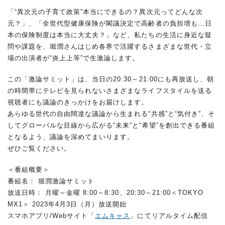
「“異次元の子育て政策”本当にできるの？異次元ってどんな次
元？」、「全世代型健康保険が閣議決定で高齢者の負担増も…日
本の保険制度は本当に大丈夫？」など、私たちの生活に身近な疑
問や課題を、堀潤さんはじめ各界で活躍するさまざまな世代・立
場の出演者が“炎上上等”で生激論します。
この「激論サミット」は、当日の20:30～21:00にも再放送し、朝
の時間帯にテレビを見られないさまざまなライフスタイルを送る
視聴者にも議論のきっかけをお届けします。
あらゆる世代の自由闊達な議論から生まれる“共感”と“気付き”、そ
してグローバルな目線から広がる“未来”と“希望”を創出できる番組
となるよう、議論を深めてまいります。
ぜひご覧ください。
＜番組概要＞
番組名： 堀潤激論サミット
放送日時： 月曜～金曜 8:00～8:30、20:30～21:00＜TOKYO
MX1＞ 2023年4月3日（月）放送開始
スマホアプリ/Webサイト「
エムキャス
」にてリアルタイム配信