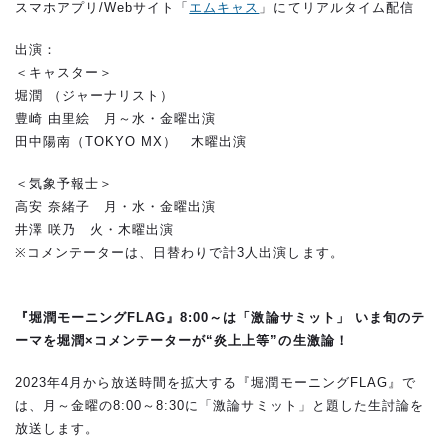
スマホアプリ/Webサイト「
エムキャス
」にてリアルタイム配信
出演：
＜キャスター＞
堀潤 （ジャーナリスト）
豊崎 由里絵 月～水・金曜出演
田中陽南（TOKYO MX） 木曜出演
＜気象予報士＞
高安 奈緒子 月・水・金曜出演
井澤 咲乃 火・木曜出演
※コメンテーターは、日替わりで計3人出演します。
『堀潤モーニングFLAG』8:00～は「激論サミット」 いま旬のテ
ーマを堀潤×コメンテーターが“炎上上等”の生激論！
2023年4月から放送時間を拡大する『堀潤モーニングFLAG』で
は、月～金曜の8:00～8:30に「激論サミット」と題した生討論を
放送します。