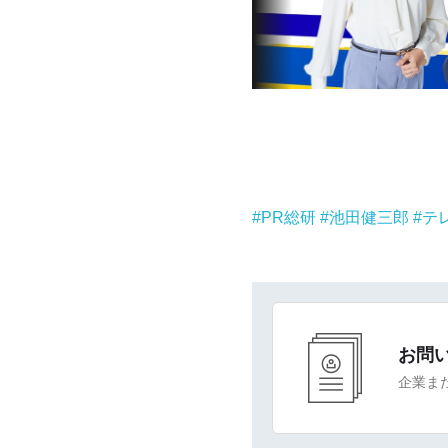
PR総研
池田健三郎
テ
お問
企業ま