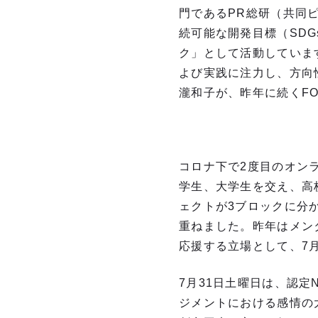
門であるPR総研（共同
続可能な開発目標（SD
ク」として活動していま
よび実践に注力し、方向
瀧和子が、昨年に続くF
コロナ下で2度目のオン
学生、大学生を交え、高校
ェクトが3ブロックに分か
重ねました。昨年はメン
応援する立場として、7
7月31日土曜日は、認定
ジメントにおける感情の