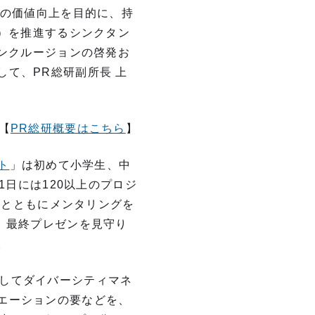
Rの価値向上を目的に、持
V）を推進するシンクタン
インクルージョンの啓発お
て、PR総研副所長 上
【
PR総研概要はこちら
】
ト
」は初めて小学生、中
1日には120以上のプロジ
名とともにメンタリングを
、最終プレゼンを見守り
。
ーとしてダイバーシティマネ
エーションの要などを、