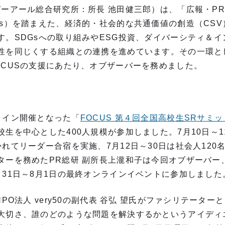
ピーアール総合研究所：所長 池田健三郎）は、「広報・P
Gs）を踏まえた、経済的・社会的な共通価値の創造（CS
す。SDGsへの取り組みやESG投資、ダイバーシティ＆
性を同じくする組織との連携を進めています。その一環とし
OCUSの支援にあたり、オブザーバーを務めました。
ライン開催となった「
FOCUS 第４回全国高校生SRサミッ
生を中心とした400人規模が参加しました。7月10日～1
れてリーダー合宿を実施、7月12日～30日は社会人120
ターを務めたPR総研 副所長上瀧和子は今回オブザーバー
月31日～8月1日の最終オンラインイベントに参加しました
NPO法人 very50の副代表 谷弘 望氏がファシリテータ
大切さ、誰のどのような問題を解決するかというアイディ