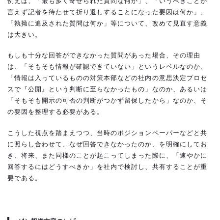
例えば、「最も多く寄せられた質問な何か」、「いうべきことが
言えず記者を待たせて折り返しすることになった要因は何か」、
「執拗に追及された質問は何か」等について、改めて見直す意義
は大きい。
もしも十分な回答ができなかった質問があった場合、その理由
は、「そもそも情報が確認できていない」というレベルなのか、
「情報は入っているものの対策本部などの社内の意思決定プロセ
スで『公開』という判断に至らなかったもの」なのか、あるいは
「そもそも開示の可否の判断がつかず留保したから」なのか、そ
の要因を整理する必要がある。
こうした視点を踏まえつつ、当時のポジションペーパーなどと共
に照らし合わせて、なぜ回答できなかったのか、を明確にしてお
き、将来、また同様のことが起こってしまった際に、「速やかに
回答するにはどうすべきか」を社内で検討し、共有することが重
要である。