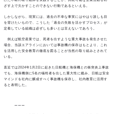
ざす上で欠かすことのできない行動であるといえる。
しかしながら、現実には、過去の不幸な事実にはやはり誰しも目
を背けたいもので、こうした「過去の失敗を活かすプロセス」が
定着している組織は必ずしも多いとは言えないであろう。
例えば航空産業では、死者を出すような重大事故を発生させた
場合、当該エアラインにおいては事故機の保存はもとより、これ
を活用した安全教育の徹底を図ることが当然の取り組みとされて
いる。
直近では2024年1月2日に起きた日航機と海保機との衝突炎上事故
でも、海保機側に5名の犠牲者を出した重大性に鑑み、日航は安全
マインドを社内に醸成すべく事故機を保存し、社内教育に活用す
ると表明した。
ーーー