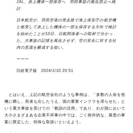
JAL
、炎上機体一部保存へ 羽田事故の風化防止へ検
討
日本航空が、羽田空港の滑走路で海上保安庁の航空機
と衝突して炎上した機体の一部を保存する方向で検討
を始めたことが10日、日航関係者への取材で分かっ
た。大事故の記憶を風化させず、空の安全に対する社
内の意識を醸成する狙い。
ーーー
日経電子版 2024/1/10 20:51
とはいえ、上記の航空会社のような事例は、「多数の人命を危
機に晒し、死者も出したうえ、国の重要インフラを滞らせた」と
いう重大事故を受けての「教訓の活用」であり、わが国において
大小さまざまある企業不祥事の中では、ごく例外的な、最悪の事
案に限定した、特殊な取扱いといえよう。