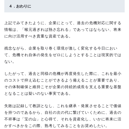
４．おわりに
上記でみてきたように、企業にとって、過去の危機対応に関する
情報は、「喉元過ぎれば熱さ忘れる」であってはならない、将来
に向け活用すべき貴重な資産である。
残念ながら、企業を取り巻く環境が激しく変化する今日におい
て、危機それ自体の発生をゼロにしようとすることは現実的では
ない。
したがって、過去と同様の危機が再度発生した際に、これを最小
のコストで抑え込むことができるよう備えることが重要であり、
その体制確保と維持こそが企業の持続的成長を支える重要な基盤
となることは疑いのない事実である。
失敗は記録して教訓となし、これを継承・発展させることで価値
を持つのであるから、自社の次の代に繋げていくために、過去の
不祥事は「宝の山」と心得て、それを資産化し、いかに将来に活
かすべきかをこの際、熟考してみることをお奨めしたい。