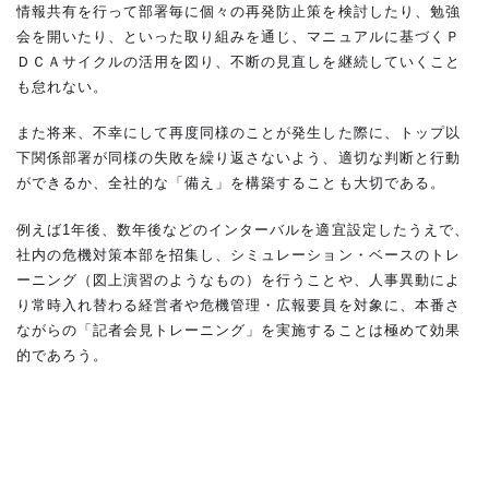
情報共有を行って部署毎に個々の再発防止策を検討したり、勉強
会を開いたり、といった取り組みを通じ、マニュアルに基づくＰ
ＤＣＡサイクルの活用を図り、不断の見直しを継続していくこと
も怠れない。
また将来、不幸にして再度同様のことが発生した際に、トップ以
下関係部署が同様の失敗を繰り返さないよう、適切な判断と行動
ができるか、全社的な「備え」を構築することも大切である。
例えば1年後、数年後などのインターバルを適宜設定したうえで、
社内の危機対策本部を招集し、シミュレーション・ベースのトレ
ーニング（図上演習のようなもの）を行うことや、人事異動によ
り常時入れ替わる経営者や危機管理・広報要員を対象に、本番さ
ながらの「記者会見トレーニング」を実施することは極めて効果
的であろう。