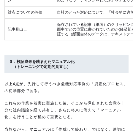
ン
のようなワーディングをしたか」をチェッ
対応についての評価
自社のとった対応について、「社会的に適
保存されている記事（紙面）のクリッピン
記事見出し
面中でどの位置に書かれていたのか(経済部
証する（紙面自体のデータは、テキストデ
３．検証成果を踏まえたマニュアル化
（トレーニングで定期的見直し）
以上4点が、先行して行うべき危機対応事例の「資産化プロセス」
の初動部分である。
これらの作業を着実に実施した後、そこから導出された含意を十
分な社内議論を経て共有し、さらに将来に備えて「マニュアル
化」を行うことが極めて重要となる。
当然ながら、マニュアルは「作成して終わり」ではなく、適切に