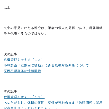
以上
文中の意見にわたる部分は、筆者の個人的見解であり、所属組織
等を代表するものではない。
次の記事
危機管理を考える【１３】
小林製薬「紅麴回収騒動」にみる危機対応判断について
原因不明事案の情報開示
前の記事
危機管理を考える【１１】
あなたがもし、休日の夜間、準備が整わぬまま「数時間後に緊急
記者会見せよ」といわれたら・・・