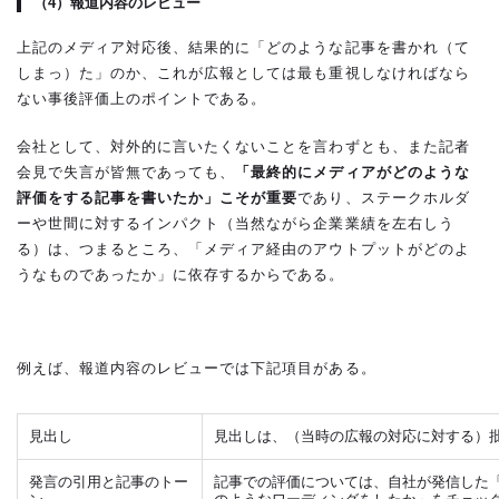
（4）
報道内容のレビュー
上記のメディア対応後、結果的に「どのような記事を書かれ（て
しまっ）た」のか、これが広報としては最も重視しなければなら
ない事後評価上のポイントである。
会社として、対外的に言いたくないことを言わずとも、また記者
会見で失言が皆無であっても、
「最終的にメディアがどのような
評価をする記事を書いたか」こそが重要
であり、ステークホルダ
ーや世間に対するインパクト（当然ながら企業業績を左右しう
る）は、つまるところ、「メディア経由のアウトプットがどのよ
うなものであったか」に依存するからである。
例えば、報道内容のレビューでは下記項目がある。
見出し
見出しは、（当時の広報の対応に対する）
発言の引用と記事のトー
記事での評価については、自社が発信した