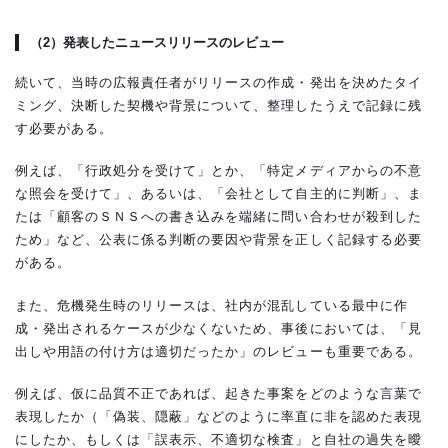
（2）発表したニュースリリースのレビュー
続いて、当時の広報責任者がリリースの作成・発出を決めたタイ
ミング、決断した契機や背景について、整理したうえで記録に残
す必要がある。
例えば、「行政処分を受けて」とか、「特定メディアからの不意
な照会を受けて」、あるいは、「会社として自主的に判断」、ま
たは「顧客のＳＮＳへの書き込みを端緒に問い合わせが殺到した
ため」など、公表に係る判断の要因や背景を正しく記録する必要
がある。
また、危機発生時のリリースは、社内が混乱している最中に作
成・発出されるケースが少なくないため、事後においては、「見
出しや用語の付け方は適切だったか」のレビューも重要である。
例えば、仮に品質不正であれば、起きた事案をどのような言葉で
表現したか（「偽装、隠蔽」などのように率直に非を認めた表現
にしたか、もしくは「誤表示、不適切な検査」と自社の過失を曖