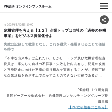
PR総研 オンラインプレスルーム
2024年1月26日 10:00
危機管理を考える【１２】 企業トップは自社の「過去の危機
事案」をビジネス資産化せよ
失敗は記録して教訓となし、これを継承・発展させることで価値
を持つ
「不幸な出来事」は忘れたい。しかし、トップ及び危機管理担当
役員は、率先して自社の不祥事・失敗を社内共有し、問題の改善
と再発防止に向けた不断の取り組みを実践することが、持続可能
な企業活動をめざす上で欠かすことのできない行動であるが…
PR総研 主任研究員
共同ピーアール株式会社 危機管理コンサルティンググループ長
磯貝聡
【PR総研概要はこちら】