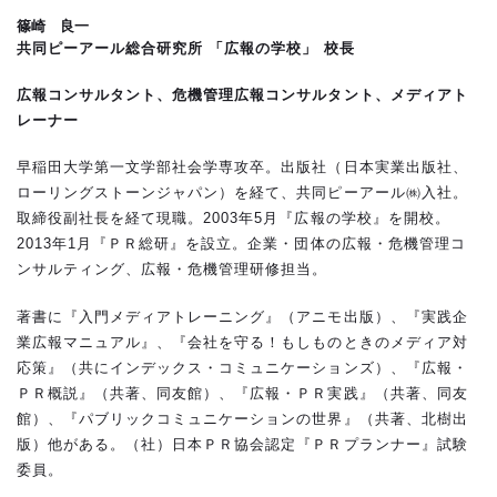
篠崎 良一
共同ピーアール総合研究所 「広報の学校」 校長
広報コンサルタント、危機管理広報コンサルタント、メディアト
レーナー
早稲田大学第一文学部社会学専攻卒。出版社（日本実業出版社、
ローリングストーンジャパン）を経て、共同ピーアール㈱入社。
取締役副社長を経て現職。2003年5月『広報の学校』を開校。
2013年1月『ＰＲ総研』を設立。企業・団体の広報・危機管理コ
ンサルティング、広報・危機管理研修担当。
著書に『入門メディアトレーニング』（アニモ出版）、『実践企
業広報マニュアル』、『会社を守る！もしものときのメディア対
応策』（共にインデックス・コミュニケーションズ）、『広報・
ＰＲ概説』（共著、同友館）、『広報・ＰＲ実践』（共著、同友
館）、『パブリックコミュニケーションの世界』（共著、北樹出
版）他がある。（社）日本ＰＲ協会認定『ＰＲプランナー』試験
委員。