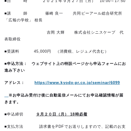
■日 時 ２０２１年９月２７日（月） 10:00～17:50
■講 師 篠崎 良一 共同ピーアール総合研究所
「広報の学校」 校長
吉岡 大輝 株式会社シニスケープ 代
表取締役
■受講料 45,000円 （消費税、レジュメ代含む）
■
申込方法
：
ウェブサイト上の特設ページから
申込フォームにお
進み下さい
アドレス：
https://www.kyodo-pr.co.jp/seminar/6099
※お申込み受付け後に自動返信メールにてお申込確認情報が届
きます。
■申込締切
９月２０日（月） 18時必着
■支払方法 請求書をPDFでお送りしますので、記載のお支