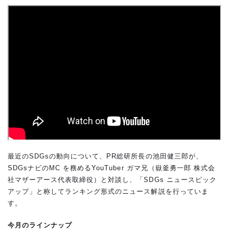
最近のSDGsの動向について、PR総研所長の池田健三郎が、
SDGsナビのMC を務めるYouTuber ガマ兄（嶽釜勇一郎 株式会
社マザーアース代表取締役）と対談し、「SDGs ニュースピック
アップ」と称してランキング形式のニュース解説を行っていま
す。
今月のラインナップ