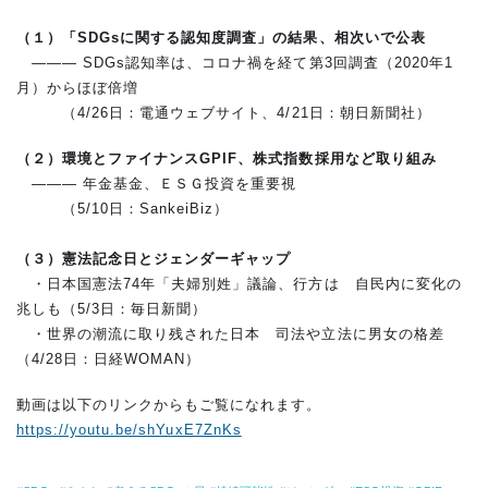
（１）「SDGsに関する認知度調査」の結果、相次いで公表
――― SDGs認知率は、コロナ禍を経て第3回調査（2020年1
月）からほぼ倍増
（4/26日：電通ウェブサイト、4/21日：朝日新聞社）
（２）環境とファイナンスGPIF、株式指数採用など取り組み
――― 年金基金、ＥＳＧ投資を重要視
（5/10日：SankeiBiz）
（３）憲法記念日とジェンダーギャップ
・日本国憲法74年「夫婦別姓」議論、行方は 自民内に変化の
兆しも（5/3日：毎日新聞）
・世界の潮流に取り残された日本 司法や立法に男女の格差
（4/28日：日経WOMAN）
動画は以下のリンクからもご覧になれます。
https://youtu.be/shYuxE7ZnKs