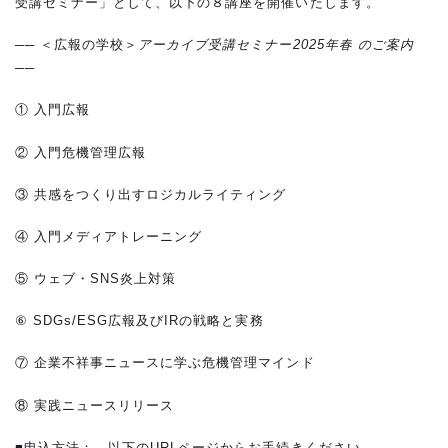
受講セミナー」として、以下の８講座を開催いたします。
── ＜広報の学校＞
アーカイブ受講セミナー2025年春 のご案内
──
① 入門広報
② 入門危機管理広報
③ 共感をつくり出すロジカルライティング
④ 入門メディアトレーニング
⑤ ウェブ・SNS炎上対策
⑥ SDGs/ESG広報及びIRの戦略と実務
⑦ 企業不祥事ニュースに学ぶ危機管理マインド
⑧ 実践ニュースリリース
■申込方法： 以下のURLページからお手続きください。