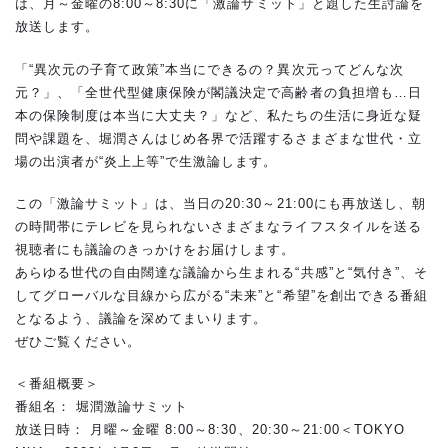
は、月～金曜の8:00～8:30に「激論サミット」と題した生討論を
放送します。
「“異次元の子育て政策”本当にできるの？異次元ってどんな次
元？」、「全世代型健康保険が閣議決定で高齢者の負担増も…日
本の保険制度は本当に大丈夫？」など、私たちの生活に身近な疑
問や課題を、堀潤さんはじめ各界で活躍するさまざまな世代・立
場の出演者が“炎上上等”で生激論します。
この「激論サミット」は、当日の20:30～21:00にも再放送し、朝
の時間帯にテレビを見られないさまざまなライフスタイルを送る
視聴者にも議論のきっかけをお届けします。
あらゆる世代の自由闊達な議論から生まれる“共感”と“気付き”、そ
してグローバルな目線から広がる“未来”と“希望”を創出できる番組
となるよう、議論を深めてまいります。
ぜひご覧ください。
＜番組概要＞
番組名： 堀潤激論サミット
放送日時： 月曜～金曜 8:00～8:30、20:30～21:00＜TOKYO