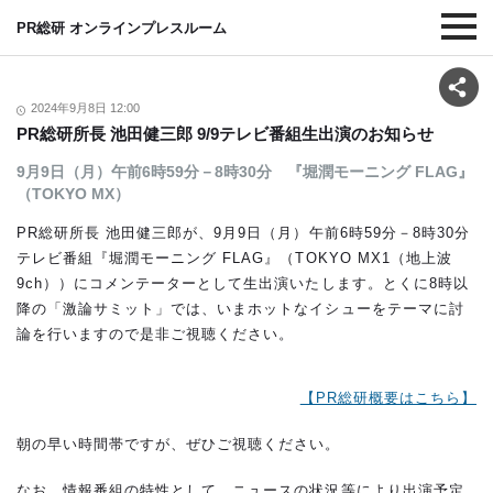
PR総研 オンラインプレスルーム
2024年9月8日 12:00
PR総研所長 池田健三郎 9/9テレビ番組生出演のお知らせ
9月9日（月）午前6時59分－8時30分 『堀潤モーニング FLAG』
（TOKYO MX）
PR総研所長 池田健三郎が、9月9日（月）午前6時59分－8時30分
テレビ番組『堀潤モーニング FLAG』（TOKYO MX1（地上波
9ch））にコメンテーターとして生出演いたします。とくに8時以
降の「激論サミット」では、いまホットなイシューをテーマに討
論を行いますので是非ご視聴ください。
【PR総研概要はこちら】
朝の早い時間帯ですが、ぜひご視聴ください。
なお、情報番組の特性として、ニュースの状況等により出演予定