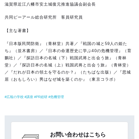
滋賀県近江八幡市安土城復元推進協議会副会長
共同ピーアール総合研究所 客員研究員
【主な著書】
『日本版民間防衛』（青林堂）共著／『戦国の城と59人の姫た
ち』（並木書房）／『日本の命運歴史に学ぶ40の危機管理』（育
鵬社）／『探訪日本の名城（下）戦国武将と出会う旅』（青林
堂）／『探訪日本の名城（上）戦国武将と出会う旅』（青林堂）
／『だれが日本の領土を守るのか？』（たちばな出版）／『思城
居（おもしろい）男はなぜ城を築くのか』（東京コラボ）
広報の学校
講座
PR総研
危機管理
お問い合わせはこちら