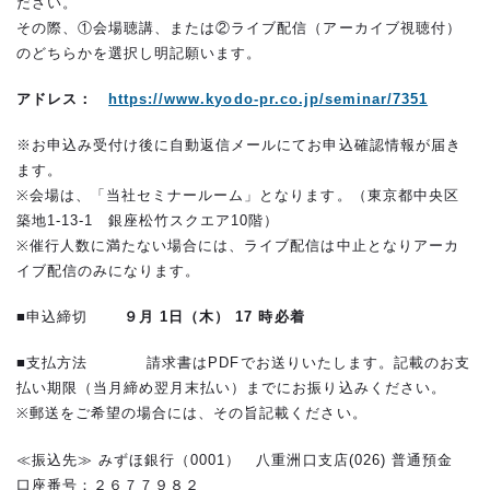
ださい。
その際、①会場聴講、または②ライブ配信（アーカイブ視聴付）
のどちらかを選択し明記願います。
アドレス：
https://www.kyodo-pr.co.jp/seminar/7351
※お申込み受付け後に自動返信メールにてお申込確認情報が届き
ます。
※会場は、「当社セミナールーム」となります。（東京都中央区
築地1-13-1 銀座松竹スクエア10階）
※催行人数に満たない場合には、ライブ配信は中止となりアーカ
イブ配信のみになります。
■申込締切
９
月 1日（木） 17 時必着
■支払方法 請求書は
PDF
でお送りいたします。記載のお支
払い期限（当月締め翌月末払い）までにお振り込みください。
※郵送をご希望の場合には、その旨記載ください。
≪振込先≫ みずほ銀行（0001） 八重洲口支店(026) 普通預金
口座番号：２６７７９８２