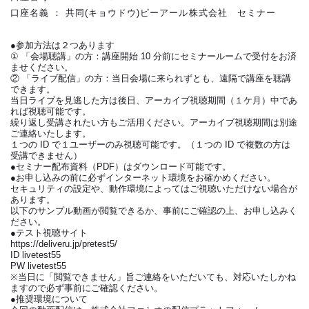
口座名義 ： 共同(キョウドウ)ピーアール株式会社 セミナー
●参加方法は２つあります
① 「会場聴講」の方：講座開始 10 分前にセミナールームで受付をお済
ませください。
② 「ライブ配信」の方：当日会場に来られずとも、遠隔で講座を聴講
できます。
当日ライブを見逃した方は後日、アーカイブ視聴期間（１ケ月）中であ
れば視聴可能です。
繰り返し受講されたい方もご活用ください。アーカイブ視聴期間は別途
ご連絡いたします。
１つの ID で１ユーザーのみ視聴可能です。（１つの ID で複数の方は
受講できません）
●セミナー配布資料（PDF）はダウンロード可能です。
●お申し込みの前に必ずインターネット環境をお確かめください。
セキュリティの設定や、動作環境によってはご視聴いただけない場合が
あります。
以下のサンプル動画が閲覧できるか、事前にご確認の上、お申し込みく
ださい。
●テスト視聴サイト
https://deliveru.jp/pretest5/
ID livetest55
PW livetest55
※当日に「閲覧できません」旨ご連絡をいただいても、対応いたしかね
ますので必ず事前にご確認ください。
●推奨環境について