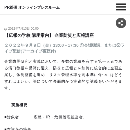
PR総研 オンラインプレスルーム
2022年7月13日 00:00
【広報の学校 講座案内】 企業防災と広報講座
２０２２年９月９日（金）13:00～17:30 ①会場聴講、または②ラ
イブ配信(アーカイブ視聴付)
企業防災研究と実践において、多数の業績を有する第一人者であ
る濱口教授を講師に迎え、防災と広報とを如何に統合的に企画立
案し、体制整備を進め、リスク管理水準を高水準に保つにはどう
すればよいか、等について多面的かつ実践的な講義をいただきま
す。
─
実施概要
─
■対象者 広報・IR・危機管理担当者、
■本講座の特色