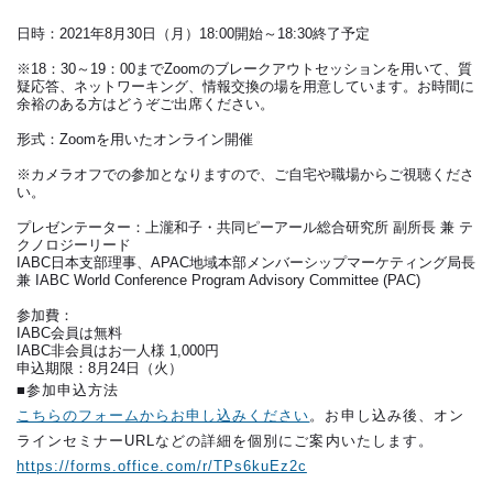
日時：2021年8月30日（月）18:00開始～18:30終了予定
※18：30～19：00までZoomのブレークアウトセッションを用いて、質
疑応答、ネットワーキング、情報交換の場を用意しています。お時間に
余裕のある方はどうぞご出席ください。
形式：Zoomを用いたオンライン開催
※カメラオフでの参加となりますので、ご自宅や職場からご視聴くださ
い。
プレゼンテーター：上瀧和子・共同ピーアール総合研究所 副所長 兼 テ
クノロジーリード
IABC日本支部理事、APAC地域本部メンバーシップマーケティング局長
兼 IABC World Conference Program Advisory Committee (PAC)
参加費：
IABC会員は無料
IABC非会員はお一人様 1,000円
申込期限：8月24日（火）
■参加申込方法
こちらのフォームからお申し込みください
。お申し込み後、オン
ラインセミナーURLなどの詳細を個別にご案内いたします。
https://forms.office.com/r/TPs6kuEz2c