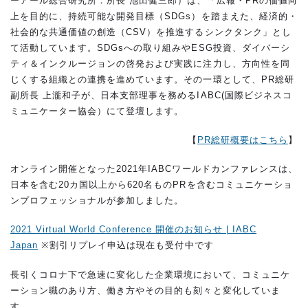
ーアール総合研究所：所長 池田健三郎）は、「広報・PRの価値向
上を目的に、持続可能な開発目標（SDGs）を踏まえた、経済的・
社会的な共通価値の創造（CSV）を推進するシンクタンク」とし
て活動しています。SDGsへの取り組みやESG投資、ダイバーシ
ティ＆インクルージョンの啓発および実践に注力し、方向性を同
じくする組織との連携を進めています。その一環として、PR総研
副所長 上瀧和子が、日本支部理事を務めるIABC(国際ビジネスコ
ミュニケーター協会）にて登壇します。
【
PR総研概要はこちら
】
オンライン開催となった2021年IABCワールドカンファレンスは、
日本を含む20カ国以上から620名ものPRを含むコミュニケーショ
ンプロフェッショナルが参加しました。
2021 Virtual World Conference 開催のお知らせ | IABC
Japan
※割引リプレイ申込は現在も受付中です
長引くコロナ下で急速に変化した企業環境において、コミュニケ
ーション職のあり方、働き方やその目的も刻々と変化していま
す。