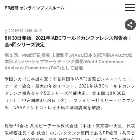
PR総研 オンラインプレスルーム
2021年8月16日 16:40
8月30日開始、2021年IABCワールドカンファレンス報告会：
全5回シリーズ決定
第１回、PR総研副所長 上瀧和子がIABC日本支部理事/APAC地域
本部メンバーシップマーケティング局長/World Conference
Advisory Committee (PAC)として登壇
米国シカゴに本拠を置く非営利団体IABC(国際ビジネスコミュニ
ケーター協会）最大の年次イベント、2021年IABCワールドカンフ
ァレンス報告会が全5回シリーズ開催決定。 第１回は8月30日
（月）、申込期限8月24日（火）。ファイザー社サリー・サスマン
氏、NASAイシドロ・レイナ氏の基調講演を解説。
総合PR会社 共同ピーアール株式会社（本社：東京都中央区、代表
取締役社長：谷 鉄也）のシンクタンク部門であるPR総研（共同ピ