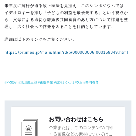
来年度に施行が迫る改正民法を見据え、このシンポジウムでは、
イデオロギーを排し「子どもの利益を最優先する」という視点か
ら、父母による適切な離婚後共同養育のあり方について課題を整
理し、広く社会への啓発を図ることを目的としています。
詳細は以下のリンクをご覧ください。
https://prtimes.jp/main/html/rd/p/000000006.000159349.html
PR総研
池田健三郎
後援事業
政策シンポジウム
共同養育
お問い合わせはこちら
企業または、このコンテンツに関
する画像などの素材についてはこ