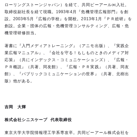
ローリングストーンジャパン）を経て、共同ピーアール㈱入社。
取締役副社長を経て現職。1993年4月『危機管理広報部門』を創
設。2003年5月『広報の学校』を開校。2013年1月『ＰＲ総研』を
創設。企業・団体の広報・危機管理コンサルティング、広報・危
機管理研修担当。
著書に『入門メディアトレーニング』（アニモ出版）、『実践企
業広報マニュアル』、『会社を守る！もしものときのメディア対
応策』（共にインデックス・コミュニケーションズ）、『広報・
ＰＲ概説』（共著、同友館）、『広報・ＰＲ実践』（共著、同友
館）、『パブリックコミュニケーションの世界』（共著、北樹出
版）他がある。
吉岡 大輝
株式会社シニスケープ 代表取締役
東京大学大学院情報理工学系専攻卒。共同ピーアール株式会社を