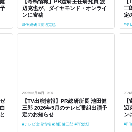
田健
【寄稿情報】PR総研主任研究員 渡
【
演予
辺克也が、ダイヤモンド・オンライ
三
ンに寄稿
定
PR総研
渡辺克也
テ
2026年5月10日 10:00
2026
ゼ
【TV出演情報】PR総研所長 池田健
【
白
三郎 2026年5月のテレビ番組出演予
辺
と
定のお知らせ
ン
テレビ出演情報
池田健三郎
PR総研
P