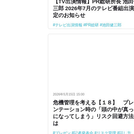
【TV出演情報】PR総研所長 池
三郎 2026年7月のテレビ番組出
定のお知らせ
テレビ出演情報
PR総研
池田健三郎
2026年5月15日 15:00
危機管理を考える【１８】 プレ
ンテーション時の「頭の中が真っ
になってしまう」リスク回避方法
は
プレゼン
記者発表会
リスク管理
話し方